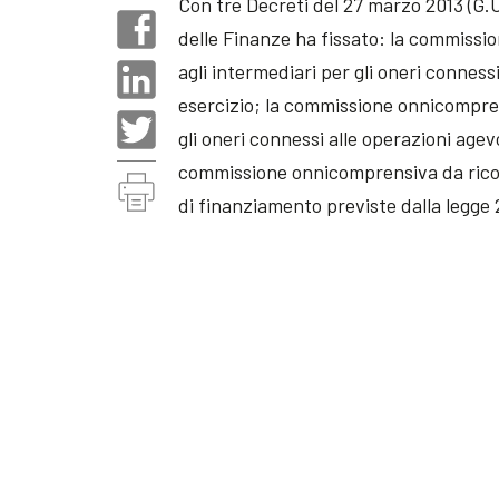
Con tre Decreti del 27 marzo 2013 (G.U.
delle Finanze ha fissato: la commissi
agli intermediari per gli oneri conness
esercizio; la commissione onnicompren
gli oneri connessi alle operazioni agev
commissione onnicomprensiva da ricono
di finanziamento previste dalla legge 