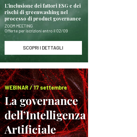
L’inclusione dei fattori ESG e dei
rischi di greenwashing nel
processo di product governance
ZOOM MEETING
Offerte per iscrizioni entro il 02/09
SCOPRI I DETTAGLI
WEBINAR / 17 settembre
La governance
dell’Intelligenza
Artificiale