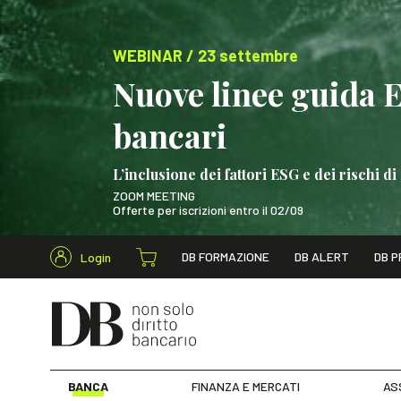
WEBINAR / 23 settembre
Nuove linee guida 
bancari
L’inclusione dei fattori ESG e dei rischi
ZOOM MEETING
Offerte per iscrizioni entro il 02/09
Cerca nel s
DB FORMAZIONE
DB ALERT
DB P
Login
WEBINAR / 23 settem
BANCA
FINANZA E MERCATI
AS