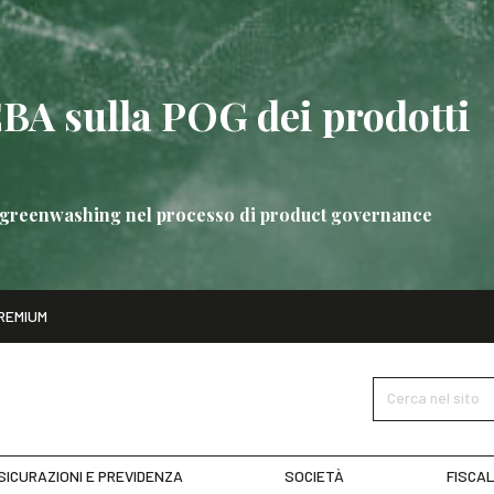
EBA sulla POG dei prodotti
 di greenwashing nel processo di product governance
ito
REMIUM
bre
Nuove linee guida EBA sulla POG dei prodotti bancari
SCOPRI 
Cerca nel sito
SICURAZIONI E PREVIDENZA
SOCIETÀ
FISCAL