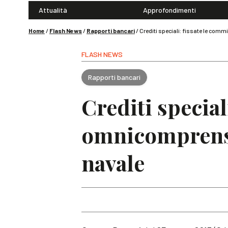
Attualità
Approfondimenti
Home
/
Flash News
/
Rapporti bancari
/
Crediti speciali: fissate le comm
FLASH NEWS
Rapporti bancari
Crediti special
omnicomprensiv
navale