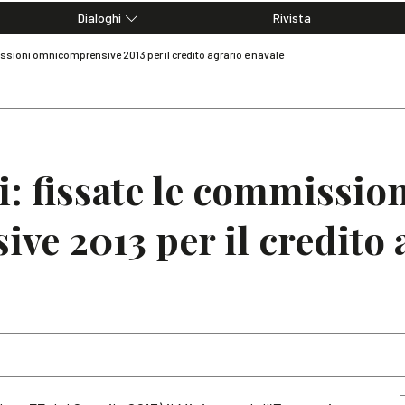
Dialoghi
Rivista
Dialoghi di Diritto dell'Economia
issioni omnicomprensive 2013 per il credito agrario e navale
Editoriali
Articoli
Note
i: fissate le commissio
e 2013 per il credito 