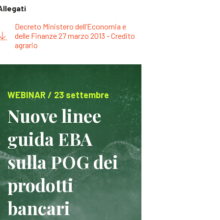
Allegati
Decreto Ministero dell’Economia e
delle Finanze 27 marzo 2013 - Credito
agrario
WEBINAR / 23 settembre
Nuove linee
guida EBA
sulla POG dei
prodotti
bancari