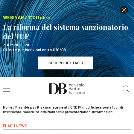
WEBINAR / 1° Ottobre
La riforma del sistema sanzionatorio
del TUF
ZOOM MEETING
Offerte per iscrizioni entro il 10/09
SCOPRI I DETTAGLI
Cerca nel sito
WEBINAR / 1° Ottobre
La riforma del sistema sanzionatorio del TUF
SCOPRI I DETTAGLI
Home
/
Flash News
/
Risk management
/
CRD IV: modifiche ai portafogli di
riferimento, modelli ed istruzioni per la presentazione di informazioni
FLASH NEWS