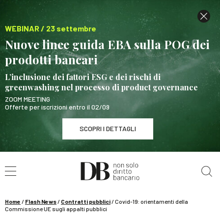
WEBINAR / 23 settembre
Nuove linee guida EBA sulla POG dei
prodotti bancari
L’inclusione dei fattori ESG e dei rischi di
greenwashing nel processo di product governance
ZOOM MEETING
Offerte per iscrizioni entro il 02/09
SCOPRI I DETTAGLI
Cerca nel sito
WEBINAR / 23 settembre
Nuove linee guida EBA sulla POG dei prodotti
bancari
Home
/
Flash News
/
Contratti pubblici
/
Covid-19: orientamenti della
SCOPRI I DETTAGLI
Commissione UE sugli appalti pubblici