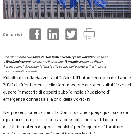
Condividi
Con riferimento alla
sorte dei Contratti nell’emergenza Covid19
si segnala
il
WebSeminar
organizzato per il prossimo
15 maggio
da questa Rivista.
Per maggiori informazioni si rinvia alla pagina dell’evento al link indicato
tra i contenuti correlati.
Pubblicato nella Gazzetta ufficiale dell’Unione europea del 1 aprile
2020 gli Orientamenti della Commissione europea sull’utilizzo del
quadro in materia di appalti pubblici nella situazione di
emergenza connessa alla crisi della Covid-19.
Nei presenti orientamenti la Commissione spiega quali siano le
opzioni e i margini di manovra possibili a norma del quadro
dell’UE in materia di appalti pubblici per l’acquisto di forniture,
servizi e lavori necessari per affrontare la crisi.