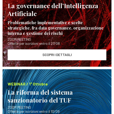
La governance dell’Intelligenza
Artificiale
Problematiche implementative e scelte
strategiche, fra data governance, organizzazione
interna e gestione dei rischi
ZOOM MEETING
Offerte per iscrizioni entro il 27/08
SCOPRI I DETTAGLI
WEBINAR / 1° Ottobre
La riforma del sistema
sanzionatorio del TUF
ZOOM MEETING
Offerte per iscrizioni entro il 10/09