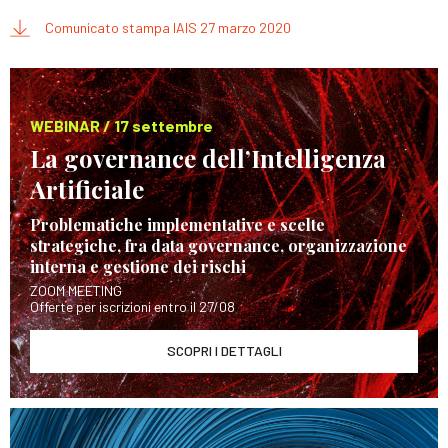
Comunicato stampa IAIS 27 marzo 2020
WEBINAR / 17 settembre
La governance dell’Intelligenza
Artificiale
Problematiche implementative e scelte
strategiche, fra data governance, organizzazione
interna e gestione dei rischi
ZOOM MEETING
Offerte per iscrizioni entro il 27/08
SCOPRI I DETTAGLI