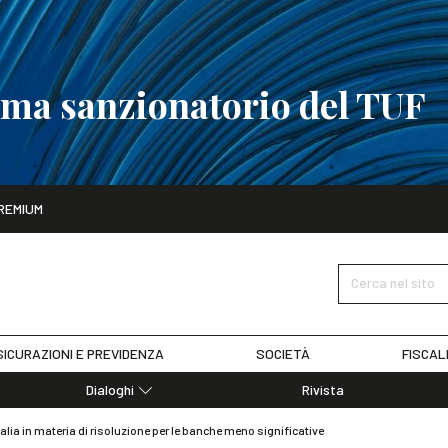
tema sanzionatorio del TUF
ito
REMIUM
tobre
La riforma del sistema sanzionatorio del TUF
SCOPRI I DET
Cerca nel sito
ICURAZIONI E PREVIDENZA
SOCIETÀ
FISCAL
Dialoghi
Rivista
Dialoghi di Diritto dell'Economia
alia in materia di risoluzione per le banche meno significative
Editoriali