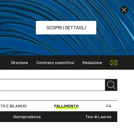
SCOPRI I DETTAGLI
Direzione
Comitato scientifico
Redazione
TAGLI
ITÀ E BILANCIO
FALLIMENTO
PA
Giurisprudenza
Tesi di Laurea