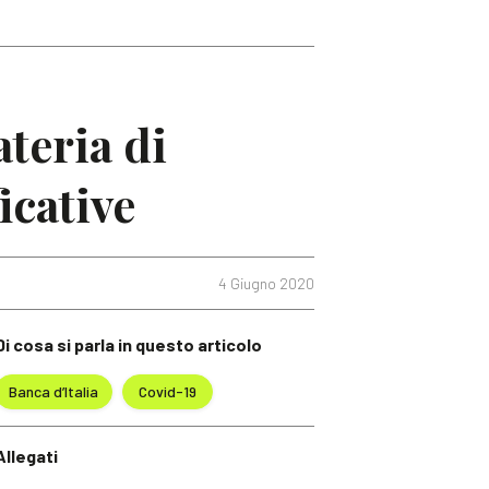
teria di
icative
4 Giugno 2020
Di cosa si parla in questo articolo
Banca d’Italia
Covid-19
Allegati