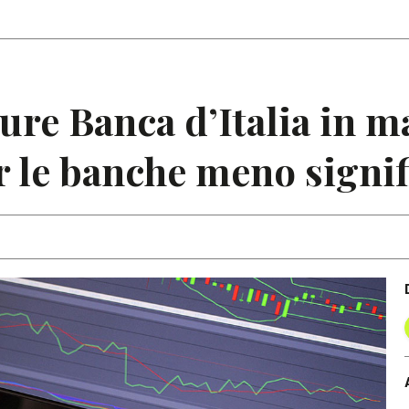
Articoli
Note
re Banca d’Italia in ma
r le banche meno signif