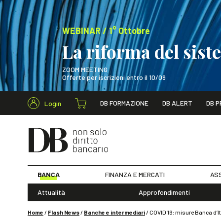
WEBINAR / 1° Ottobre
La riforma del sis
ZOOM MEETING
Offerte per iscrizioni entro il 10/09
Cerca nel s
DB FORMAZIONE
DB ALERT
DB P
Login
WEBINAR / 1° Ot
BANCA
FINANZA E MERCATI
ASS
Attualità
Approfondimenti
Home
/
Flash News
/
Banche e intermediari
/
COVID 19: misure Banca d’It