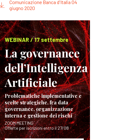
Comunicazione Banca d'Italia 04
giugno 2020
WEBINAR / 17 settembre
La governance
dell’Intelligenza
Artificiale
Problematiche implementative e
scelte strategiche, fra data
governance, organizzazione
interna e gestione dei rischi
ZOOM MEETING
Offerte per iscrizioni entro il 27/08