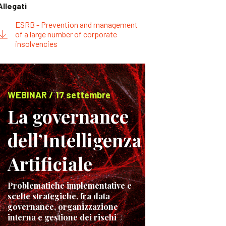
Allegati
ESRB - Prevention and management
of a large number of corporate
insolvencies
WEBINAR / 17 settembre
La governance
dell’Intelligenza
Artificiale
Problematiche implementative e
scelte strategiche, fra data
governance, organizzazione
interna e gestione dei rischi