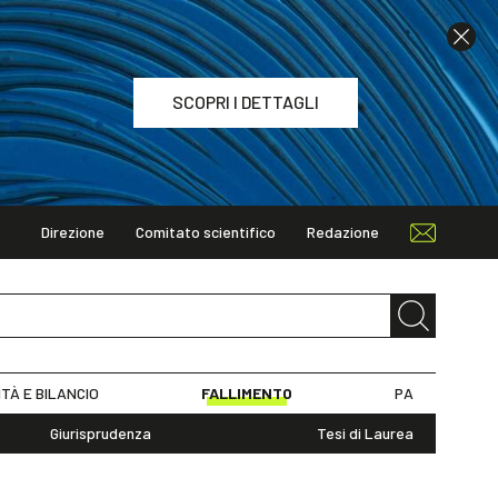
SCOPRI I DETTAGLI
Direzione
Comitato scientifico
Redazione
TAGLI
ITÀ E BILANCIO
FALLIMENTO
PA
Giurisprudenza
Tesi di Laurea