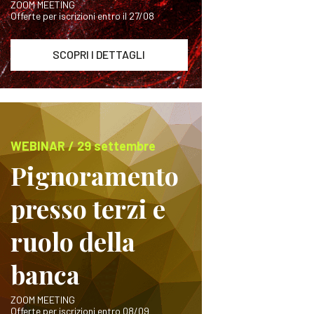
ZOOM MEETING
Offerte per iscrizioni entro il 27/08
SCOPRI I DETTAGLI
WEBINAR / 29 settembre
Pignoramento
presso terzi e
ruolo della
banca
ZOOM MEETING
Offerte per iscrizioni entro 08/09