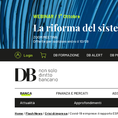
WEBINAR / 1° Ottobre
La riforma del sis
ZOOM MEETING
Offerte per iscrizioni entro il 10/09
Cerca nel s
DB FORMAZIONE
DB ALERT
DB P
Login
WEBINAR / 1° Ot
BANCA
FINANZA E MERCATI
ASS
Attualità
Approfondimenti
Home
/
Flash News
/
Crisi di impresa
/
Covid-19 e imprese: il rapporto ES