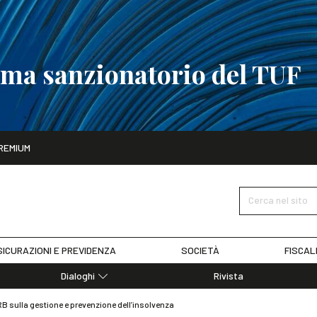
tema sanzionatorio del TUF
ito
REMIUM
tobre
La riforma del sistema sanzionatorio del TUF
SCOPRI I DET
Cerca nel sito
ICURAZIONI E PREVIDENZA
SOCIETÀ
FISCAL
Dialoghi
Rivista
Dialoghi di Diritto dell'Economia
RB sulla gestione e prevenzione dell’insolvenza
Editoriali