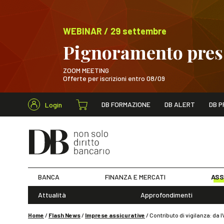
WEBINAR / 29 settembre
Pignoramento presso
ZOOM MEETING
Offerte per iscrizioni entro 08/09
Cerca nel s
DB FORMAZIONE
DB ALERT
DB P
Login
WEBINAR / 29 sett
BANCA
FINANZA E MERCATI
ASS
Attualità
Approfondimenti
Home
/
Flash News
/
Imprese assicurative
/
Contributo di vigilanza: da I