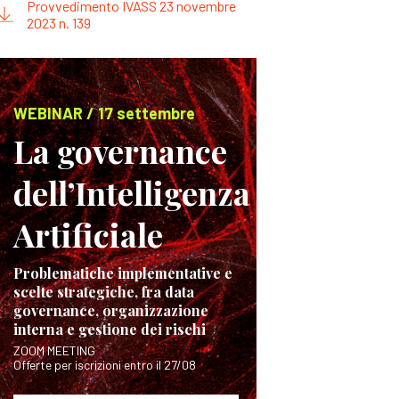
Provvedimento IVASS 23 novembre
2023 n. 139
WEBINAR / 17 settembre
La governance
dell’Intelligenza
Artificiale
Problematiche implementative e
scelte strategiche, fra data
governance, organizzazione
interna e gestione dei rischi
ZOOM MEETING
Offerte per iscrizioni entro il 27/08