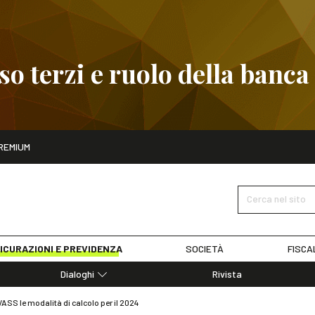
 terzi e ruolo della banca
ito
REMIUM
embre
Pignoramento presso terzi e ruolo della banca
SCOPRI I D
Cerca nel sito
ICURAZIONI E PREVIDENZA
SOCIETÀ
FISCA
Dialoghi
Rivista
Dialoghi di Diritto dell'Economia
VASS le modalità di calcolo per il 2024
Editoriali