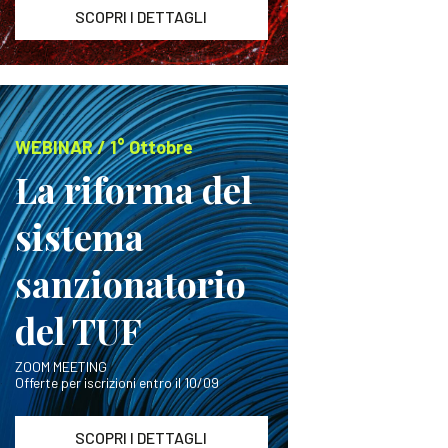
SCOPRI I DETTAGLI
WEBINAR / 1° Ottobre
La riforma del
sistema
sanzionatorio
del TUF
ZOOM MEETING
Offerte per iscrizioni entro il 10/09
SCOPRI I DETTAGLI