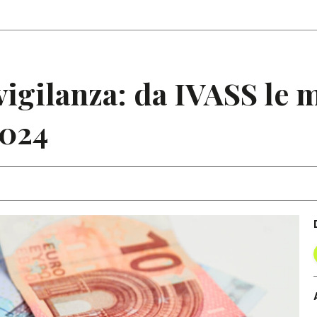
Articoli
Note
vigilanza: da IVASS le 
2024