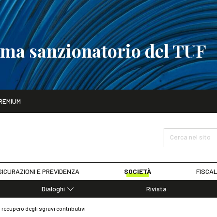
tema sanzionatorio del TUF
ito
REMIUM
tobre
La riforma del sistema sanzionatorio del TUF
SCOPRI I DET
Cerca nel sito
ICURAZIONI E PREVIDENZA
SOCIETÀ
FISCAL
Dialoghi
Rivista
Dialoghi di Diritto dell'Economia
il recupero degli sgravi contributivi
Editoriali