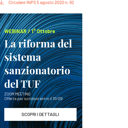
Circolare INPS 5 agosto 2020 n. 92
WEBINAR / 1° Ottobre
La riforma del
sistema
sanzionatorio
del TUF
ZOOM MEETING
Offerte per iscrizioni entro il 10/09
SCOPRI I DETTAGLI