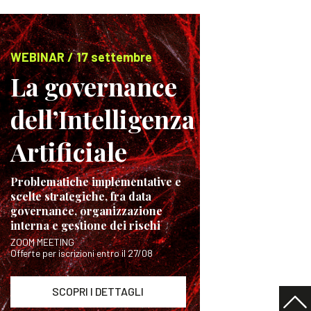
WEBINAR / 17 settembre
La governance
dell’Intelligenza
Artificiale
Problematiche implementative e
scelte strategiche, fra data
governance, organizzazione
interna e gestione dei rischi
ZOOM MEETING
Offerte per iscrizioni entro il 27/08
SCOPRI I DETTAGLI