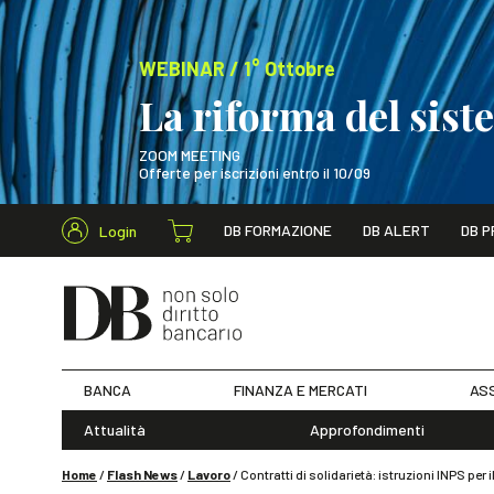
WEBINAR / 1° Ottobre
La riforma del sis
ZOOM MEETING
Offerte per iscrizioni entro il 10/09
Cerca nel s
DB FORMAZIONE
DB ALERT
DB P
Login
WEBINAR / 1° Ot
BANCA
FINANZA E MERCATI
ASS
Attualità
Approfondimenti
Home
/
Flash News
/
Lavoro
/
Contratti di solidarietà: istruzioni INPS per 