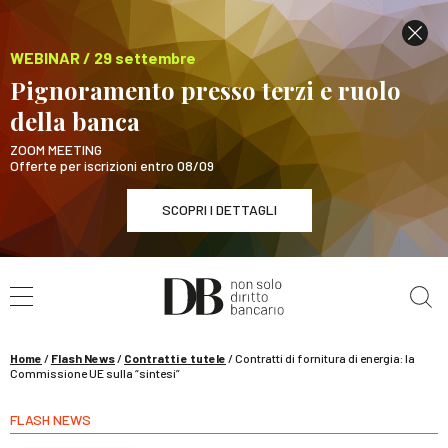
WEBINAR / 29 settembre
Pignoramento presso terzi e ruolo
della banca
ZOOM MEETING
Offerte per iscrizioni entro 08/09
SCOPRI I DETTAGLI
Cerca nel sito
WEBINAR / 29 settembre
Pignoramento presso terzi e ruolo della banca
SCOPRI I DETTAGLI
Home
/
Flash News
/
Contratti e tutele
/
Contratti di fornitura di energia: la
Commissione UE sulla “sintesi”
FLASH NEWS