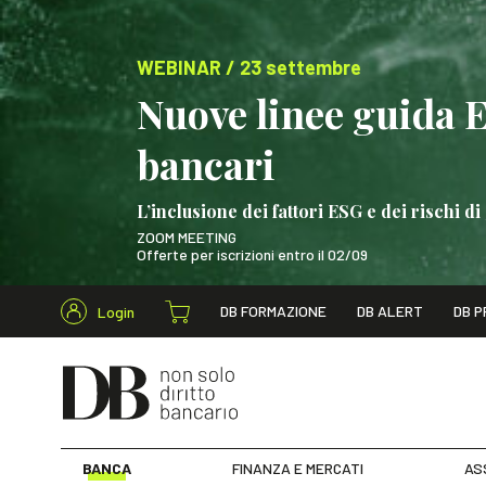
WEBINAR / 23 settembre
Nuove linee guida 
bancari
L’inclusione dei fattori ESG e dei rischi
ZOOM MEETING
Offerte per iscrizioni entro il 02/09
Cerca nel s
DB FORMAZIONE
DB ALERT
DB P
Login
WEBINAR / 23 settem
BANCA
FINANZA E MERCATI
AS