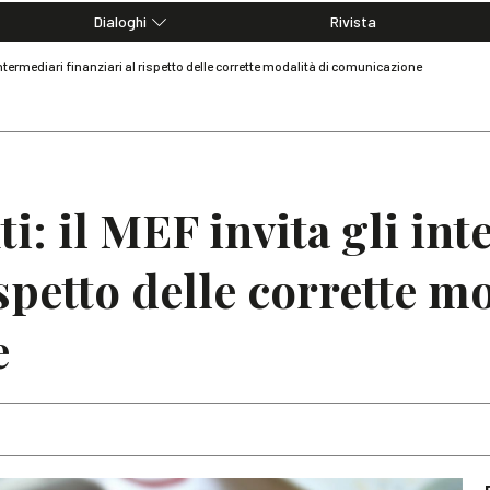
Dialoghi
Rivista
Dialoghi di Diritto dell'Economia
 intermediari finanziari al rispetto delle corrette modalità di comunicazione
Editoriali
Articoli
Note
i: il MEF invita gli in
ispetto delle corrette m
e