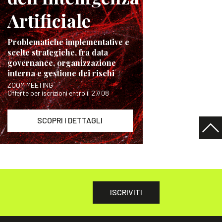
Artificiale
Problematiche implementative e
scelte strategiche, fra data
governance, organizzazione
interna e gestione dei rischi
ZOOM MEETING
Offerte per iscrizioni entro il 27/08
SCOPRI I DETTAGLI
ISCRIVITI