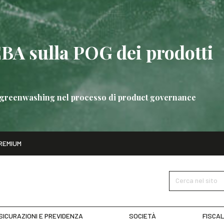
EBA sulla POG dei prodotti
 di greenwashing nel processo di product governance
ito
REMIUM
bre
Nuove linee guida EBA sulla POG dei prodotti bancari
SCOPRI 
Cerca nel sito
SICURAZIONI E PREVIDENZA
SOCIETÀ
FISCAL