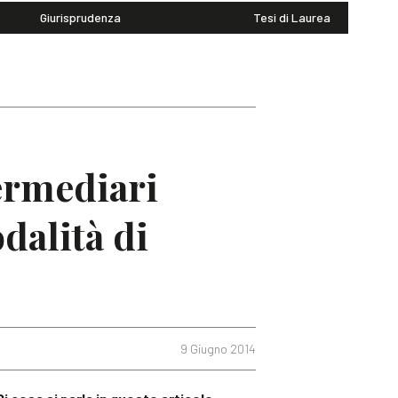
Giurisprudenza
Tesi di Laurea
termediari
odalità di
9 Giugno 2014