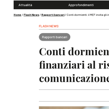
Attualità
Approfondimenti
Home
/
Flash News
/
Rapporti bancari
/
Conti dormienti: il MEF invita gli
FLASH NEWS
Rapporti bancari
Conti dormient
finanziari al r
comunicazion