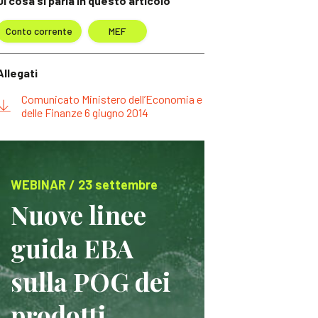
Di cosa si parla in questo articolo
Conto corrente
MEF
Allegati
Comunicato Ministero dell’Economia e
delle Finanze 6 giugno 2014
WEBINAR / 23 settembre
Nuove linee
guida EBA
sulla POG dei
prodotti