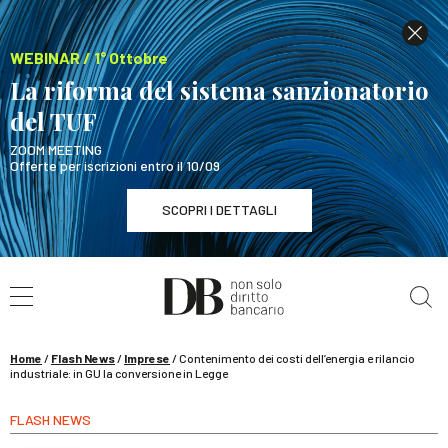
WEBINAR / 1° Ottobre
La riforma del sistema sanzionatorio
del TUF
ZOOM MEETING
Offerte per iscrizioni entro il 10/09
SCOPRI I DETTAGLI
Cerca nel sito
WEBINAR / 1° Ottobre
La riforma del sistema sanzionatorio del TUF
SCOPRI I DETTAGLI
Home
/
Flash News
/
Imprese
/
Contenimento dei costi dell’energia e rilancio
industriale: in GU la conversione in Legge
FLASH NEWS