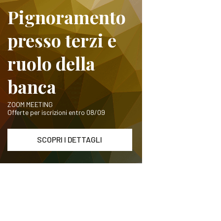
Pignoramento
presso terzi e
ruolo della
banca
ZOOM MEETING
Offerte per iscrizioni entro 08/09
SCOPRI I DETTAGLI