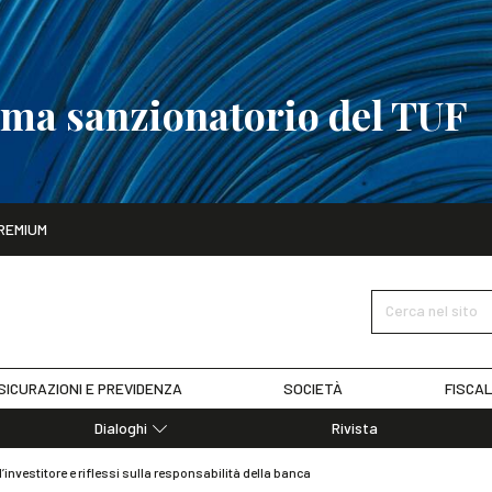
tema sanzionatorio del TUF
ito
REMIUM
tobre
La riforma del sistema sanzionatorio del TUF
SCOPRI I DET
Cerca nel sito
SICURAZIONI E PREVIDENZA
SOCIETÀ
FISCAL
Dialoghi
Rivista
Dialoghi di Diritto dell'Economia
investitore e riflessi sulla responsabilità della banca
Editoriali