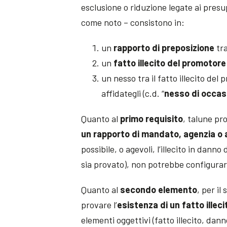
esclusione o riduzione legate ai presup
come noto – consistono in:
un
rapporto di preposizione
tra
un
fatto illecito del promotore
un nesso tra il fatto illecito del
affidategli (c.d. “
nesso di occas
Quanto al
primo requisito
, talune p
un rapporto di mandato, agenzia o 
possibile, o agevoli, l’illecito in dann
sia provato), non potrebbe configurars
Quanto al
secondo elemento
, per il
provare l’
esistenza di un fatto illeci
elementi oggettivi (fatto illecito, dann