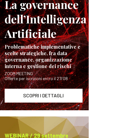
La governance
dell’Intelligenza
Artificiale
Problematiche implementative e
scelte strategiche, fra data
governance, organizzazione
interna e gestione dei rischi
ZOOM MEETING
Offerte per iscrizioni entro il 27/08
SCOPRI I DETTAGLI
WEBINAR / 29 settembre