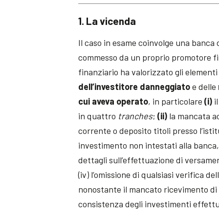
1. La vicenda
Il caso in esame coinvolge una banca 
commesso da un proprio promotore fina
finanziario ha valorizzato gli elementi 
dell’investitore danneggiato
e delle
cui aveva operato
, in particolare
(i)
i
in quattro
tranches
;
(ii)
la mancata ac
corrente o deposito titoli presso l’isti
investimento non intestati alla banca, 
dettagli sull’effettuazione di versame
(iv) l’omissione di qualsiasi verifica d
nonostante il mancato ricevimento di re
consistenza degli investimenti effettu