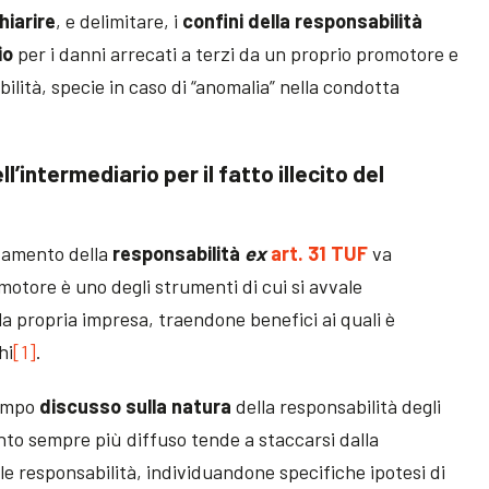
hiarire
, e delimitare, i
confini della responsabilità
io
per i danni arrecati a terzi da un proprio promotore e
bilità, specie in caso di “anomalia” nella condotta
l’intermediario per il fatto illecito del
ndamento della
responsabilità
ex
art. 31 TUF
va
romotore è uno degli strumenti di cui si avvale
lla propria impresa, traendone benefici ai quali è
hi
[1]
.
tempo
discusso sulla natura
della responsabilità degli
nto sempre più diffuso tende a staccarsi dalla
ale responsabilità, individuandone specifiche ipotesi di