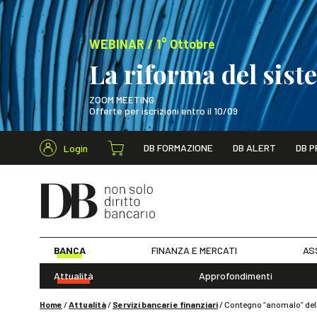
WEBINAR / 1° Ottobre
La riforma del sis
ZOOM MEETING
Offerte per iscrizioni entro il 10/09
Cerca nel s
DB FORMAZIONE
DB ALERT
DB P
Login
WEBINAR / 1° Ot
BANCA
FINANZA E MERCATI
AS
Attualità
Approfondimenti
Home
/
Attualità
/
Servizi bancari e finanziari
/
Contegno “anomalo” dell’