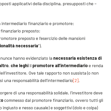
posti applicativi della disciplina, presupposti che –
 intermediario finanziario e promotore;
finanziario preposto;
 promotore preposto e l’esercizio delle mansioni
ionalità necessaria
”).
ronunce hanno evidenziato la
necessaria esistenza di
altro
,
che leghi
il
promotore all’intermediario
e renda
o dell’investitore. Ove tale rapporto non sussista (o non
i una responsabilità dell’intermediario
[2]
.
 sorgere di una responsabilità solidale, l’investitore deve
to
commesso dal promotore finanziario, ovvero tutti gli
o ingiusto e nesso causale) e soggettivi (dolo e colpa)