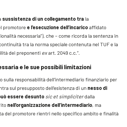
la
sussistenza di un collegamento tra
la
el promotore
e l’esecuzione dell’incarico
affidato
sionalità necessaria”), che – come ricorda la sentenza in
continuità tra la norma speciale contenuta nel TUF e la
ilità dei preponenti
ex
art. 2049 c.c.”.
ssaria e le sue possibili limitazioni
o sulla responsabilità dell’intermediario finanziario per
centra sul presupposto dell’esistenza di un
nesso di
può essere desunto
sic et simpliciter
dalla
rito
nell’organizzazione dell’intermediario
, ma
tta del promotore rientri nello specifico ambito e finalità