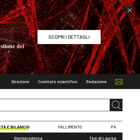
SCOPRI I DETTAGLI
stione dei
Direzione
Comitato scientifico
Redazione
TAGLI
ITÀ E BILANCIO
FALLIMENTO
PA
Giurisprudenza
Tesi di Laurea