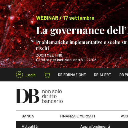
WEBINAR / 17 settembre
La governance dell’I
Problematiche implementative e scelte str
rischi
ZOOM MEETING
Offerte per iscrizioni entro il 27/08
Cerca nel s
DB FORMAZIONE
DB ALERT
DB P
Login
WEBINAR / 17 s
BANCA
FINANZA E MERCATI
ASS
Attualità
Approfondimenti