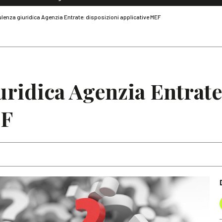
Dialoghi di Diritto dell'Economia
enza giuridica Agenzia Entrate: disposizioni applicative MEF
Editoriali
Articoli
Note
ridica Agenzia Entrate
EF