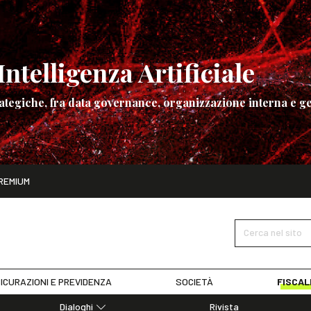
ntelligenza Artificiale
ategiche, fra data governance, organizzazione interna e ge
ito
REMIUM
ettembre
La governance dell’Intelligenza Artificiale
SCOPRI I DET
Cerca nel sito
ICURAZIONI E PREVIDENZA
SOCIETÀ
FISCAL
Dialoghi
Rivista