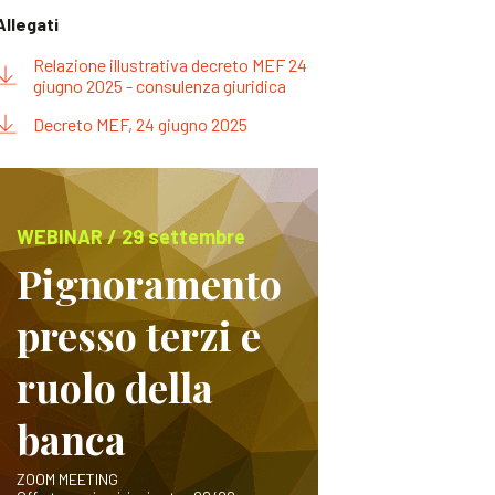
Allegati
Relazione illustrativa decreto MEF 24
giugno 2025 - consulenza giuridica
Decreto MEF, 24 giugno 2025
WEBINAR / 29 settembre
Pignoramento
presso terzi e
ruolo della
banca
ZOOM MEETING