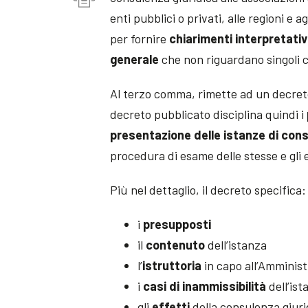
enti pubblici o privati, alle regioni e a
per fornire
chiarimenti interpretativi
generale
che non riguardano singoli 
Al terzo comma, rimette ad un decreto 
decreto pubblicato disciplina quindi i
presentazione delle istanze di con
procedura di esame delle stesse e gli e
Più nel dettaglio, il decreto specifica:
i
presupposti
il
contenuto
dell’istanza
l’
istruttoria
in capo all’Amminist
i
casi di inammissibilità
dell’ist
gli
effetti
della consulenza giuri