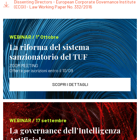
Dissenting Directors - European Corporate Governance Institute
(ECGI) - Law Working Paper No. 332/2016
WEBINAR / 1° Ottobre
La riforma del sistema
sanzionatorio del TUF
ZOOM MEETING
Offerte per iscrizioni entro il 10/09
SCOPRI I DETTAGLI
WEBINAR / 17 settembre
La governance dell’Intelligenza
Artificiale