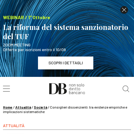
WEBINAR / 1° Ottobre
La riforma del sistema sanzionatorio
del TUF
ZOOM MEETING
Offerte per iscrizioni entro il 10/09
SCOPRI I DETTAGLI
Cerca nel sito
WEBINAR / 1° Ottobre
La riforma del sistema sanzionatorio del TUF
SCOPRI I DETTAGLI
Home
/
Attualità
/
Società
/
Consiglieri dissenzienti: tra evidenze empiriche e
implicazioni sistematiche
ATTUALITÀ