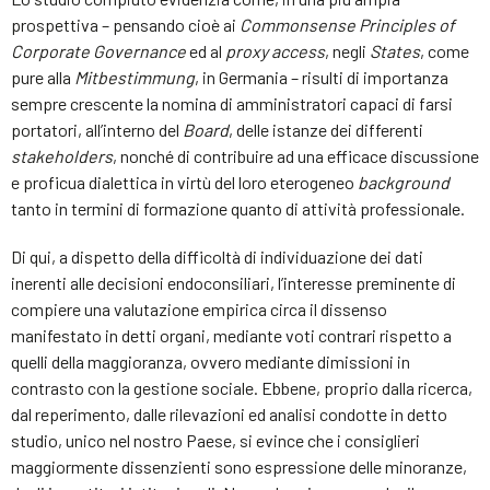
prospettiva – pensando cioè ai
Commonsense Principles of
Corporate Governance
ed al
proxy access
, negli
States
, come
pure alla
Mitbestimmung
, in Germania – risulti di importanza
sempre crescente la nomina di amministratori capaci di farsi
portatori, all’interno del
Board
, delle istanze dei differenti
stakeholders
, nonché di contribuire ad una efficace discussione
e proficua dialettica in virtù del loro eterogeneo
background
tanto in termini di formazione quanto di attività professionale.
Di qui, a dispetto della difficoltà di individuazione dei dati
inerenti alle decisioni endoconsiliari, l’interesse preminente di
compiere una valutazione empirica circa il dissenso
manifestato in detti organi, mediante voti contrari rispetto a
quelli della maggioranza, ovvero mediante dimissioni in
contrasto con la gestione sociale. Ebbene, proprio dalla ricerca,
dal reperimento, dalle rilevazioni ed analisi condotte in detto
studio, unico nel nostro Paese, si evince che i consiglieri
maggiormente dissenzienti sono espressione delle minoranze,