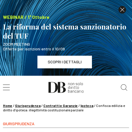
WEBINAR / 1° Ottobre
La riforma del sistema sanzionatorio
del TUF
ZOOM MEETING
Offerte per iscrizioni entro il 10/09
SCOPRI I DETTAGLI
Cerca nel sito
WEBINAR / 1° Ottobre
La riforma del sistema sanzionatorio del TUF
SCOPRI I DETTAGLI
Home
/
Giurisprudenza
/
Contratti e Garanzie
/
Ipoteca
/
Confisca edilizia e
diritto d’ipoteca: illegittimità costituzionale parziale
GIURISPRUDENZA