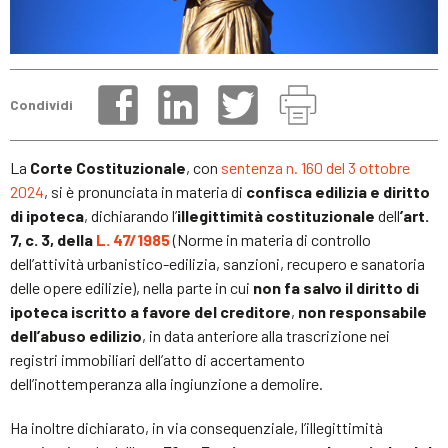
Condividi
La
Corte Costituzionale
, con
sentenza n. 160 del 3 ottobre
2024
, si è pronunciata in materia di
confisca edilizia e diritto
di ipoteca
, dichiarando l’
illegittimità costituzionale
dell
’art.
7, c. 3, della
L. 47/1985
(Norme in materia di controllo
dell’attività urbanistico-edilizia, sanzioni, recupero e sanatoria
delle opere edilizie), nella parte in cui
non fa salvo il diritto di
ipoteca iscritto a favore del creditore
,
non responsabile
dell’abuso edilizio
, in data anteriore alla trascrizione nei
registri immobiliari dell’atto di accertamento
dell’inottemperanza alla ingiunzione a demolire.
Ha inoltre dichiarato, in via consequenziale, l’illegittimità