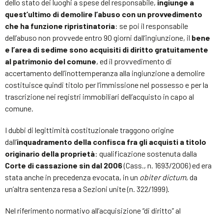
dello stato dei luoghi a spese del responsabile,
ingiunge a
quest’ultimo di demolire l’abuso con un provvedimento
che ha funzione ripristinatoria
: se poi il responsabile
dell’abuso non provvede entro 90 giorni dall’ingiunzione, il
bene
e l’area di sedime sono acquisiti di diritto gratuitamente
al patrimonio del comune
, ed il provvedimento di
accertamento dell’inottemperanza alla ingiunzione a demolire
costituisce quindi titolo per l’immissione nel possesso e per la
trascrizione nei registri immobiliari dell’acquisto in capo al
comune.
I dubbi di legittimità costituzionale traggono origine
dall’
inquadramento della confisca fra gli acquisti a titolo
originario della proprietà
: qualificazione sostenuta dalla
Corte di cassazione sin dal 2006
(Cass., n. 1693/2006) ed era
stata anche in precedenza evocata, in un
obiter dictum
, da
un’altra sentenza resa a Sezioni unite (n. 322/1999).
Nel riferimento normativo all’acquisizione “di diritto” al