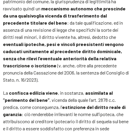
patrimonio del comune, la giurisprudenza di legittimità ha
ravvisato quindi un
meccanismo autonomo che prescinde
da una qualsivoglia vicenda di trasferimento dal
precedente titolare del bene
: da tale qualificazione, ed in
assenza di una revisione di legge che specifichi la sorte dei
diritti reali minori, il diritto vivente ha, altresì, dedotto che
eventuali ipoteche, pesi e vincoli preesistenti vengono
caducati unitamente al precedente diritto dominicale,
senza che rilevi l’eventuale anteriorità della relativa
trascrizione o iscrizione
(v. anche, oltre alla precedente
pronuncia della Cassazione del 2006, la sentenza del Consiglio di
Stato, n. 16/2023).
La
confisca edilizia viene
, in sostanza,
assimilata al
“perimento del bene”
, vicenda della quale l’art. 2878 c.c.
predica, come conseguenza, l’
estinzione del diritto reale di
garanzia
: ciò renderebbe irrilevanti le norme sull’ipoteca, che
attribuiscono al creditore ipotecario il diritto di sequela sul bene
e il diritto a essere soddisfatto con preferenza in sede