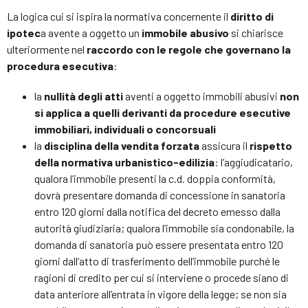
La logica cui si ispira la normativa concernente il
diritto di
ipotec
a avente a oggetto un
immobile abusivo
si chiarisce
ulteriormente nel
raccordo con le regole che governano la
procedura esecutiva
:
la
nullità degli atti
aventi a oggetto immobili abusivi
non
si applica a quelli derivanti da procedure esecutive
immobiliari, individuali o concorsuali
la
disciplina della vendita forzata
assicura il
rispetto
della normativa urbanistico-edilizia
: l’aggiudicatario,
qualora l’immobile presenti la c.d. doppia conformità,
dovrà presentare domanda di concessione in sanatoria
entro 120 giorni dalla notifica del decreto emesso dalla
autorità giudiziaria; qualora l’immobile sia condonabile, la
domanda di sanatoria può essere presentata entro 120
giorni dall’atto di trasferimento dell’immobile purché le
ragioni di credito per cui si interviene o procede siano di
data anteriore all’entrata in vigore della legge; se non sia