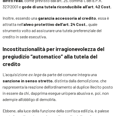
diritti reali
, come previsto dall’art. 25, comma 1, del d.P.R.
327/2001 e
gode di una tutela riconducibile all’art. 42 Cost.
Inoltre, essendo una
garanzia accessoria al credito
, essa è
attratta nell’
alveo protettivo dell’art. 24 Cost.
, quale
strumento volto ad assicurare una tutela preferenziale del
credito in sede esecutiva.
Incostituzionalità per irragionevolezza del
pregiudizio “automatico” alla tutela del
credito
L’acquisizione
ex lege
da parte del comune integra una
sanzione in senso stretto
, distinta dalla demolizione, che
rappresenta la reazione dell’ordinamento al duplice illecito posto
in essere da chi, dapprima esegue un’opera abusiva e, poi, non
adempie all’obbligo di demolirla.
Ebbene, alla luce della funzione della confisca edilizia, è palese