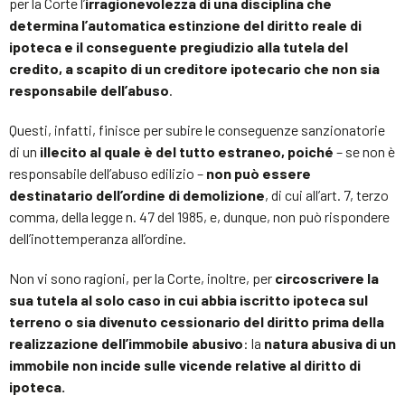
per la Corte l’
irragionevolezza di una disciplina che
determina l’automatica estinzione del diritto reale di
ipoteca e il conseguente pregiudizio alla tutela del
credito, a scapito di un creditore ipotecario che non sia
responsabile dell’abuso
.
Questi, infatti, finisce per subire le conseguenze sanzionatorie
di un
illecito al quale è del tutto estraneo, poiché
– se non è
responsabile dell’abuso edilizio –
non può essere
destinatario dell’ordine di demolizione
, di cui all’art. 7, terzo
comma, della legge n. 47 del 1985, e, dunque, non può rispondere
dell’inottemperanza all’ordine.
Non vi sono ragioni, per la Corte, inoltre, per
circoscrivere la
sua tutela al solo caso in cui abbia iscritto ipoteca sul
terreno o sia divenuto cessionario del diritto prima della
realizzazione dell’immobile abusivo
: la
natura abusiva di un
immobile non incide sulle vicende relative al diritto di
ipoteca.