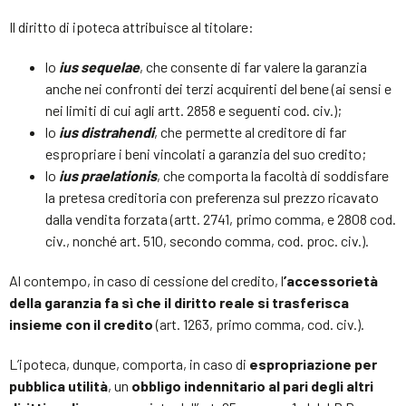
Il diritto di ipoteca attribuisce al titolare:
lo
ius sequelae
, che consente di far valere la garanzia
anche nei confronti dei terzi acquirenti del bene (ai sensi e
nei limiti di cui agli artt. 2858 e seguenti cod. civ.);
lo
ius distrahendi
, che permette al creditore di far
espropriare i beni vincolati a garanzia del suo credito;
lo
ius praelationis
, che comporta la facoltà di soddisfare
la pretesa creditoria con preferenza sul prezzo ricavato
dalla vendita forzata (artt. 2741, primo comma, e 2808 cod.
civ., nonché art. 510, secondo comma, cod. proc. civ.).
Al contempo, in caso di cessione del credito, l
’accessorietà
della garanzia fa sì che il diritto reale si trasferisca
insieme con il credito
(art. 1263, primo comma, cod. civ.).
L’ipoteca, dunque, comporta, in caso di
espropriazione per
pubblica utilità
, un
obbligo indennitario al pari degli altri