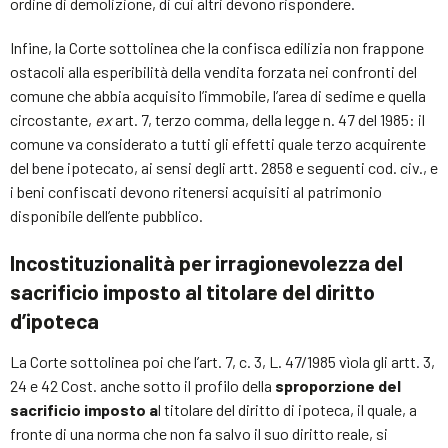
ordine di demolizione, di cui altri devono rispondere.
Infine, la Corte sottolinea che la confisca edilizia non frappone
ostacoli alla esperibilità della vendita forzata nei confronti del
comune che abbia acquisito l’immobile, l’area di sedime e quella
circostante,
ex
art. 7, terzo comma, della legge n. 47 del 1985: il
comune va considerato a tutti gli effetti quale terzo acquirente
del bene ipotecato, ai sensi degli artt. 2858 e seguenti cod. civ., e
i beni confiscati devono ritenersi acquisiti al patrimonio
disponibile dell’ente pubblico.
Incostituzionalità per irragionevolezza del
sacrificio imposto al titolare del diritto
d’ipoteca
La Corte sottolinea poi che l’art. 7, c. 3, L. 47/1985 vìola gli artt. 3,
24 e 42 Cost. anche sotto il profilo della
sproporzione del
sacrificio imposto a
l titolare del diritto di ipoteca, il quale, a
fronte di una norma che non fa salvo il suo diritto reale, si