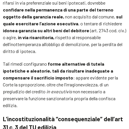
rifarsi in via preferenziale sui beni ipotecati, dovrebbe
confidare nella permanenza di una parte del terreno
oggetto della garanzia reale,
non acquisito dal comune,
sul
quale esercitare l’azione esecutiva
, o tentare di richiedere
idonea garanzia su altri beni del debitore
(art. 2743 cod. civ.)
o agire,
in via risarcitoria,
rispetto al responsabile
dell’inottemperanza all’obbligo di demolizione, per la perdita del
diritto di ipoteca.
Tali rimedi configurano
forme alternative di tutela
ipotetiche e aleatorie, tali da risultare inadeguate a
compensare il sacrificio imposto
: appare evidente per la
Corte la sproporzione, oltre che l’irragionevolezza, di un
pregiudizio del credito
in executivis
non necessario a
preservare la funzione sanzionatoria propria della confisca
edilizia.
L’incostituzionalità “consequenziale” dell’art
31 c. 3 del TU edilizia