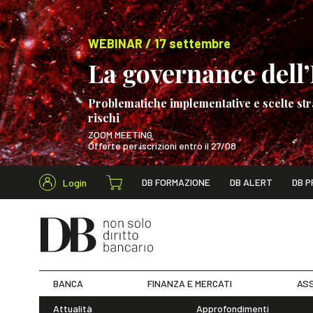
WEBINAR / 17 settembre
La governance dell’I
Problematiche implementative e scelte str
rischi
ZOOM MEETING
Offerte per iscrizioni entro il 27/08
Cerca nel s
DB FORMAZIONE
DB ALERT
DB P
Login
WEBINAR / 17 s
BANCA
FINANZA E MERCATI
ASS
Attualità
Approfondimenti