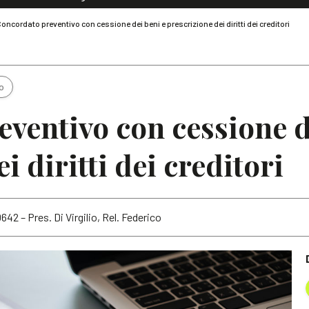
Dialoghi di Diritto dell'Economia
oncordato preventivo con cessione dei beni e prescrizione dei diritti dei creditori
Editoriali
Articoli
Note
o
ventivo con cessione d
i diritti dei creditori
0642 – Pres. Di Virgilio, Rel. Federico