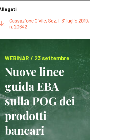
Allegati
Cassazione Civile, Sez. I, 31 luglio 2019,
n. 20642
WEBINAR / 23 settembre
Nuove linee
guida EBA
sulla POG dei
prodotti
bancari