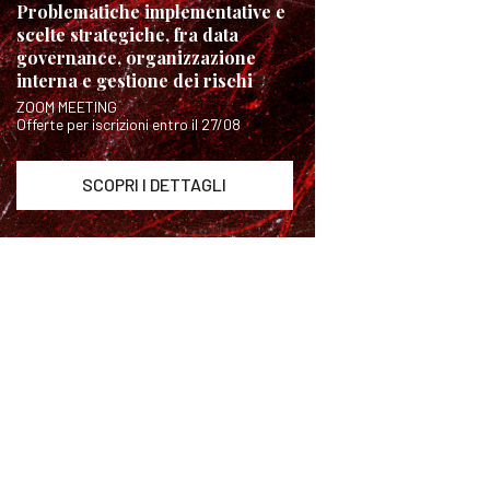
Problematiche implementative e
scelte strategiche, fra data
governance, organizzazione
interna e gestione dei rischi
ZOOM MEETING
Offerte per iscrizioni entro il 27/08
SCOPRI I DETTAGLI