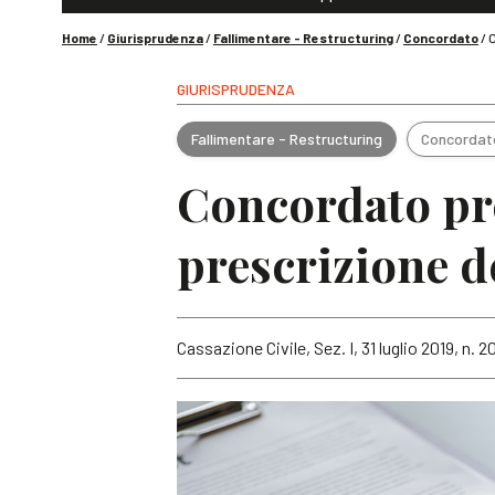
Home
/
Giurisprudenza
/
Fallimentare - Restructuring
/
Concordato
/
C
GIURISPRUDENZA
Fallimentare - Restructuring
Concordat
Concordato pre
prescrizione de
Cassazione Civile, Sez. I, 31 luglio 2019, n. 2