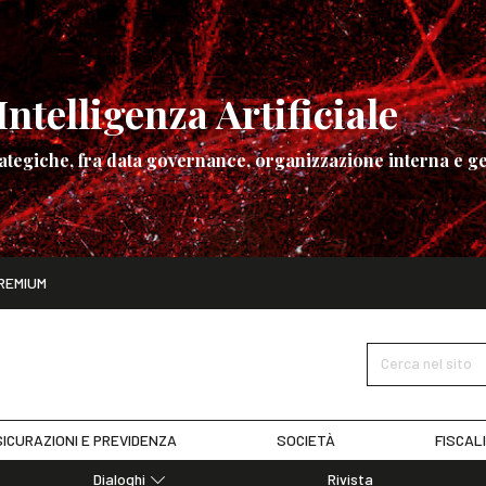
ntelligenza Artificiale
ategiche, fra data governance, organizzazione interna e ge
ito
REMIUM
ettembre
La governance dell’Intelligenza Artificiale
SCOPRI I DET
Cerca nel sito
ICURAZIONI E PREVIDENZA
SOCIETÀ
FISCAL
Dialoghi
Rivista