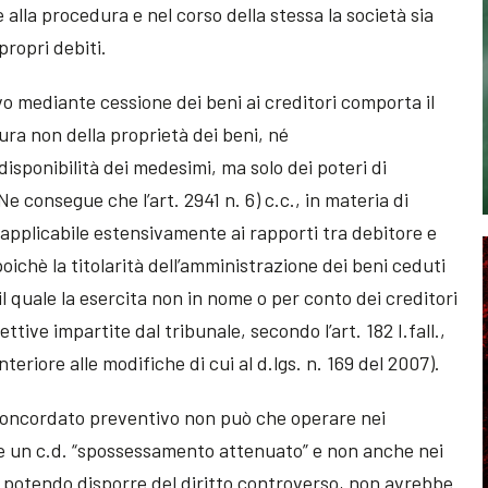
 alla procedura e nel corso della stessa la società sia
propri debiti.
 mediante cessione dei beni ai creditori comporta il
ura non della proprietà dei beni, né
disponibilità dei medesimi, ma solo dei poteri di
 Ne consegue che l’art. 2941 n. 6) c.c., in materia di
 applicabile estensivamente ai rapporti tra debitore e
oichè la titolarità dell’amministrazione dei beni ceduti
l quale la esercita non in nome o per conto dei creditori
ttive impartite dal tribunale, secondo l’art. 182 I.fall.,
teriore alle modifiche di cui al d.lgs. n. 169 del 2007).
 concordato preventivo non può che operare nei
sce un c.d. “spossessamento attenuato” e non anche nei
on potendo disporre del diritto controverso, non avrebbe