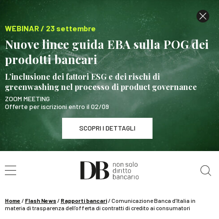
WEBINAR / 23 settembre
Nuove linee guida EBA sulla POG dei
prodotti bancari
L’inclusione dei fattori ESG e dei rischi di
greenwashing nel processo di product governance
ZOOM MEETING
Offerte per iscrizioni entro il 02/09
SCOPRI I DETTAGLI
Cerca nel sito
WEBINAR / 23 settembre
Nuove linee guida EBA sulla POG dei prodotti
bancari
Home
/
Flash News
/
Rapporti bancari
/
Comunicazione Banca d’Italia in
SCOPRI I DETTAGLI
materia di trasparenza dell’offerta di contratti di credito ai consumatori