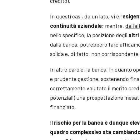
credito).
In questi casi,
da un lato
, vi è l’
esigen
continuità aziendale
; mentre,
dall’al
nello specifico, la posizione degli
altri
dalla banca, potrebbero fare affidam
solida e, di fatto, non corrispondente 
In altre parole, la banca, in quanto o
e prudente gestione, sostenendo fina
correttamente valutato il merito crediti
potenziali) una prospettazione inesatta
finanziato.
Il
rischio per la banca è dunque ele
quadro complessivo sta cambiand