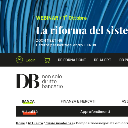
WEBINAR / 1° Ottobre
La riforma del sis
ZOOM MEETING
Offerte per iscrizioni entro il 10/09
Cerca nel s
DB FORMAZIONE
DB ALERT
DB P
Login
WEBINAR / 1° Ot
BANCA
FINANZA E MERCATI
ASS
Attualità
Approfondimenti
Home
/
Attualità
/
Crisi e insolvenza
/
Composizione negoziata e minor ri