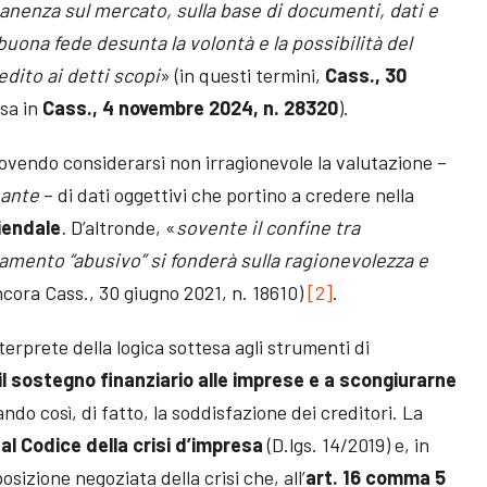
manenza sul mercato, sulla base di documenti, dati e
 buona fede desunta la volontà e la possibilità del
edito ai detti scopi
» (in questi termini,
Cass., 30
esa in
Cass., 4 novembre 2024, n. 28320
).
dovendo considerarsi non irragionevole la valutazione –
 ante
– di dati oggettivi che portino a credere nella
iendale
.
D’altronde, «
sovente il confine tra
amento “abusivo” si fonderà sulla ragionevolezza e
ncora Cass., 30 giugno 2021, n. 18610)
[2]
.
rprete della logica sottesa agli strumenti di
 il sostegno finanziario alle imprese e a scongiurarne
ndo così, di fatto, la soddisfazione dei creditori. La
l Codice della crisi d’impresa
(D.lgs. 14/2019) e, in
osizione negoziata della crisi che, all’
art. 16 comma 5