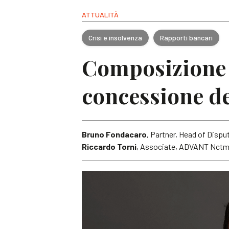
ATTUALITÀ
Crisi e insolvenza
Rapporti bancari
Composizione n
concessione de
Bruno Fondacaro
, Partner, Head of Dis
Riccardo Torni
, Associate, ADVANT Nct