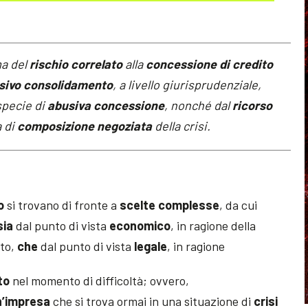
ma del
rischio correlato
alla
concessione di credito
sivo consolidamento
, a livello giurisprudenziale,
specie di
abusiva concessione
, nonché dal
ricorso
a di
composizione negoziata
della crisi.
o
si trovano di fronte a
scelte complesse
, da cui
sia
dal punto di vista
economico
, in ragione della
ato,
che
dal punto di vista
legale
, in ragione
to
nel momento di difficoltà; ovvero,
n’impresa
che si trova ormai in una situazione di
crisi