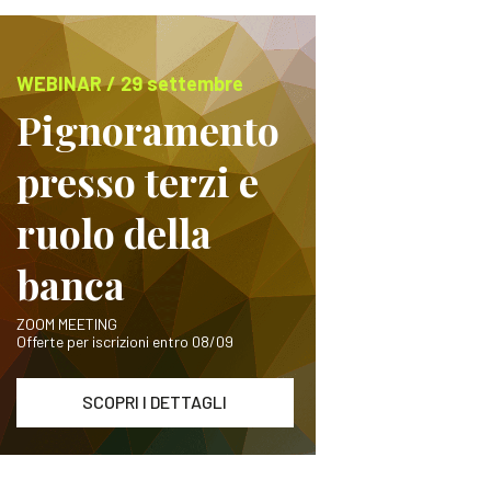
WEBINAR / 29 settembre
Pignoramento
presso terzi e
ruolo della
banca
ZOOM MEETING
Offerte per iscrizioni entro 08/09
SCOPRI I DETTAGLI