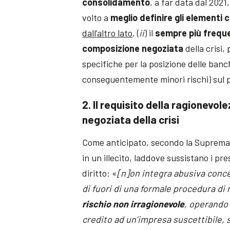
consolidamento
, a far data dal 2021
volto a
meglio definire gli elementi c
dall’altro lato
, (
ii
) il
sempre più frequ
composizione negoziata
della crisi
specifiche per la posizione delle banc
conseguentemente minori rischi) sul p
2. Il requisito della ragionevo
negoziata della crisi
Come anticipato, secondo la Suprema Co
in un illecito, laddove sussistano i pr
diritto: «
[n]on integra abusiva conce
di fuori di una formale procedura di 
rischio non irragionevole
, operando
credito ad un’impresa suscettibile,