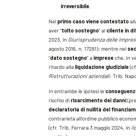
irreversibile
.
Nel
primo caso viene contestato
al
aver “
tolto sostegno
” al
cliente in di
2023, in
Giurisprudenza delle Impre
agosto 2016, n. 17291); mentre nel
se
“
dato sostegno
” a
imprese
che, in v
ritardo alla
liquidazione giudiziale
(cf
Ristrutturazioni aziendali
; Trib. Napo
In entrambe le ipotesi le
conseguenze
rischio di
risarcimento dei danni
(pre
declaratoria di nullità del finanzia
contrarietà all’ordine pubblico econom
(cfr. Trib. Ferrara 3 maggio 2024, in
il