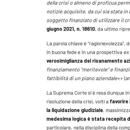
della crisi o almeno di proficua per
notizie acquisite, da cui sia stata in
soggetto finanziato di utilizzare il cr
giugno 2021, n. 18610
, da ultimo ripr
La parola chiave è “ragionevolezza”, 
in buona fede e in una prospettiva
ex
verosimiglianza del risanamento az
finanziamento “meritevole” e finanzi
fattibilità di un piano aziendale
»» (a
La Suprema Corte si è resa dunque inte
risoluzione della crisi, volti a
favorire
la liquidazione giudiziale
, massimizza
medesima logica è stata recepita da
particolare, nella disciplina della comp