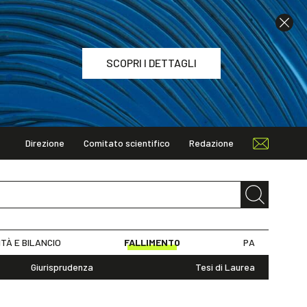
SCOPRI I DETTAGLI
Direzione
Comitato scientifico
Redazione
TAGLI
ITÀ E BILANCIO
FALLIMENTO
PA
Giurisprudenza
Tesi di Laurea