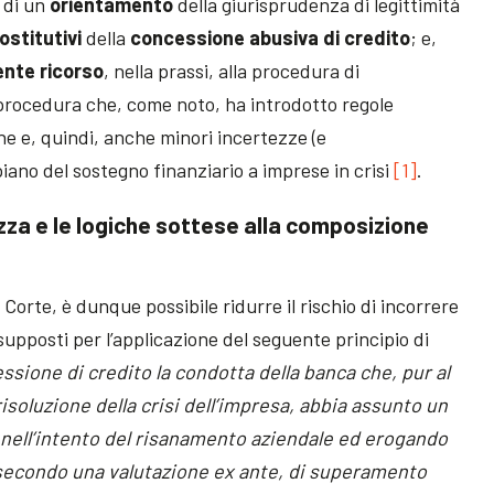
, di un
orientamento
della giurisprudenza di legittimità
ostitutivi
della
concessione abusiva di credito
; e,
ente ricorso
, nella prassi, alla procedura di
, procedura che, come noto, ha introdotto regole
he e, quindi, anche minori incertezze (e
iano del sostegno finanziario a imprese in crisi
[1]
.
lezza e le logiche sottese alla composizione
rte, è dunque possibile ridurre il rischio di incorrere
esupposti per l’applicazione del seguente principio di
ssione di credito la condotta della banca che, pur al
risoluzione della crisi dell’impresa, abbia assunto un
 nell’intento del risanamento aziendale ed erogando
 secondo una valutazione ex ante, di superamento