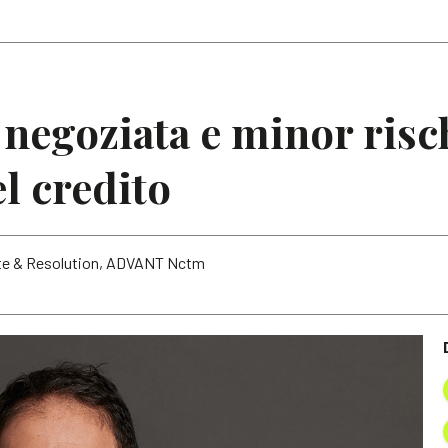
Articoli
Note
egoziata e minor risch
l credito
pute & Resolution, ADVANT Nctm
m