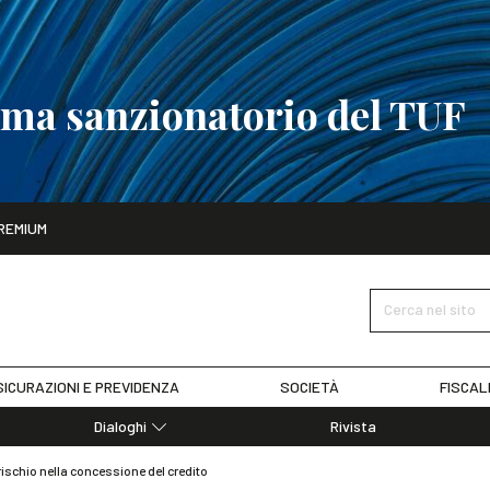
tema sanzionatorio del TUF
ito
REMIUM
tobre
La riforma del sistema sanzionatorio del TUF
SCOPRI I DET
Cerca nel sito
ICURAZIONI E PREVIDENZA
SOCIETÀ
FISCAL
Dialoghi
Rivista
Dialoghi di Diritto dell'Economia
schio nella concessione del credito
Editoriali