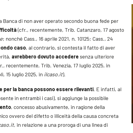
la Banca di non aver operato secondo buona fede per
fficoltà
(cfr., recentemente, Trib. Catanzaro, 17 agosto
se
; nonché Cass., 16 aprile 2021, n. 10125; Cass., 24
condo caso
, al contrario, si contesta il fatto di aver
erità,
avrebbero dovuto accedere
senza ulteriore
r., recentemente, Trib. Venezia, 17 luglio 2025, in
li, 15 luglio 2025, in
ilcaso.it
).
 per la banca possono essere rilevanti
. E infatti, al
sente in entrambi i casi), si aggiunge la possibile
mento
, concesso abusivamente, in ragione della
ico ovvero del difetto o illiceità della causa concreta
caso.it
, in relazione a una proroga di una linea di