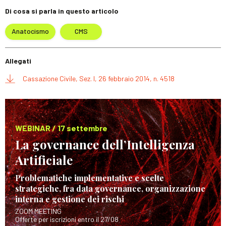
Di cosa si parla in questo articolo
Anatocismo
CMS
Allegati
Cassazione Civile, Sez. I, 26 febbraio 2014, n. 4518
WEBINAR / 17 settembre
La governance dell’Intelligenza
Artificiale
Problematiche implementative e scelte
strategiche, fra data governance, organizzazione
interna e gestione dei rischi
ZOOM MEETING
Offerte per iscrizioni entro il 27/08