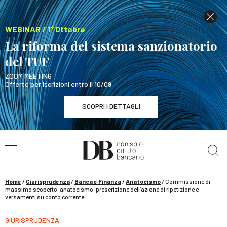
WEBINAR / 1° Ottobre
La riforma del sistema sanzionatorio
del TUF
ZOOM MEETING
Offerte per iscrizioni entro il 10/09
SCOPRI I DETTAGLI
Cerca nel sito
WEBINAR / 1° Ottobre
La riforma del sistema sanzionatorio del TUF
SCOPRI I DETTAGLI
Home
/
Giurisprudenza
/
Banca e Finanza
/
Anatocismo
/
Commissione di
massimo scoperto, anatocismo, prescrizione dell’azione di ripetizione e
versamenti su conto corrente
GIURISPRUDENZA