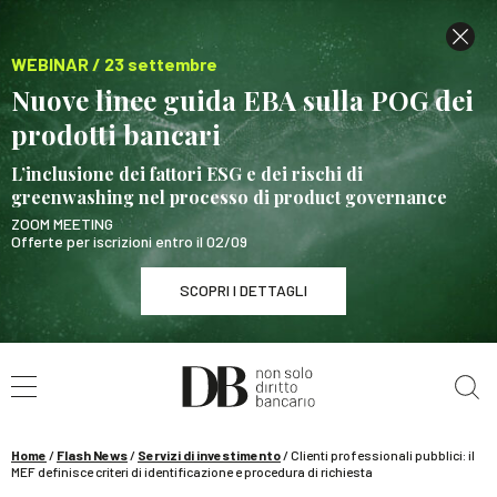
WEBINAR / 23 settembre
Nuove linee guida EBA sulla POG dei
prodotti bancari
L’inclusione dei fattori ESG e dei rischi di
greenwashing nel processo di product governance
ZOOM MEETING
Offerte per iscrizioni entro il 02/09
SCOPRI I DETTAGLI
Cerca nel sito
WEBINAR / 23 settembre
Nuove linee guida EBA sulla POG dei prodotti
bancari
Home
/
Flash News
/
Servizi di investimento
/
Clienti professionali pubblici: il
SCOPRI I DETTAGLI
MEF definisce criteri di identificazione e procedura di richiesta