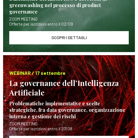
greenwashing nel processo di product
governance
ZOOM MEETING
Offerte per iscrizioni entro il 02/09
SCOPRI I DETTAGLI
WEBINAR / 17 settembre
La governance dell’Intelligenza
Artificiale
Problematiche implementative e scelte
strategiche, fra data governance, organizzazione
interna e gestione dei rischi
ZOOM MEETING
Offerte per iscrizioni entro il 27/08