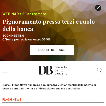
WEBINAR / 29 settembre
Pignoramento presso terzi e ruolo
della banca
ZOOM MEETING
Offerte per iscrizioni entro 08/09
SCOPRI I DETTAGLI
Cerca nel sito
WEBINAR / 29 settembre
Pignoramento presso terzi e ruolo della banca
SCOPRI I DETTAGLI
Home
/
Flash News
/
Imprese assicurative
/
Chiarimenti IVASS in tema di
separazione patrimoniale e fideiussione bancaria sostitutiva
FLASH NEWS