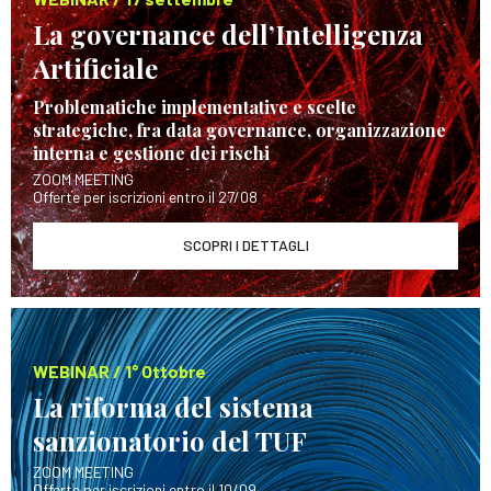
La governance dell’Intelligenza
Artificiale
Problematiche implementative e scelte
strategiche, fra data governance, organizzazione
interna e gestione dei rischi
ZOOM MEETING
Offerte per iscrizioni entro il 27/08
SCOPRI I DETTAGLI
WEBINAR / 1° Ottobre
La riforma del sistema
sanzionatorio del TUF
ZOOM MEETING
Offerte per iscrizioni entro il 10/09