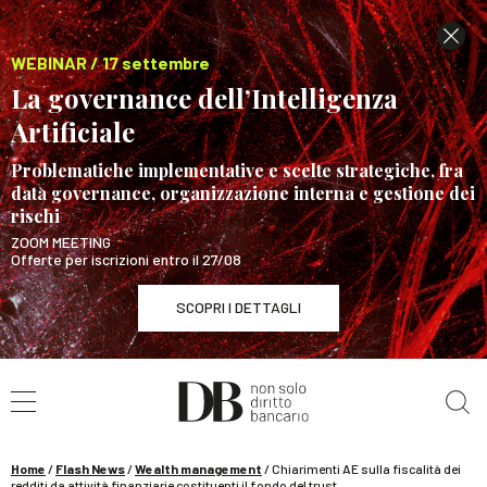
WEBINAR / 17 settembre
La governance dell’Intelligenza
Artificiale
Problematiche implementative e scelte strategiche, fra
data governance, organizzazione interna e gestione dei
rischi
ZOOM MEETING
Offerte per iscrizioni entro il 27/08
SCOPRI I DETTAGLI
Cerca nel sito
WEBINAR / 17 settembre
La governance dell’Intelligenza Artificiale
SCOPRI I DETTAGLI
Home
/
Flash News
/
Wealth management
/
Chiarimenti AE sulla fiscalità dei
redditi da attività finanziarie costituenti il fondo del trust