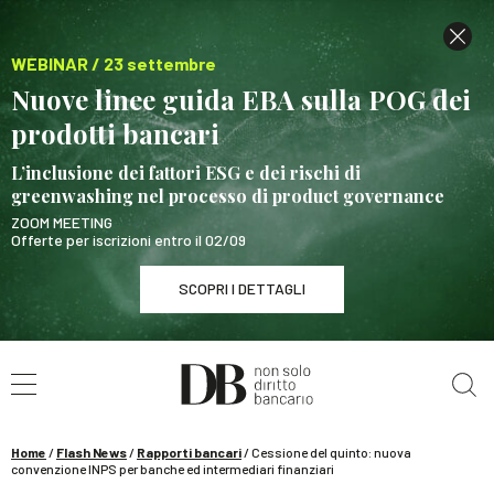
WEBINAR / 23 settembre
Nuove linee guida EBA sulla POG dei
prodotti bancari
L’inclusione dei fattori ESG e dei rischi di
greenwashing nel processo di product governance
ZOOM MEETING
Offerte per iscrizioni entro il 02/09
SCOPRI I DETTAGLI
Cerca nel sito
WEBINAR / 23 settembre
Nuove linee guida EBA sulla POG dei prodotti
bancari
Home
/
Flash News
/
Rapporti bancari
/
Cessione del quinto: nuova
SCOPRI I DETTAGLI
convenzione INPS per banche ed intermediari finanziari