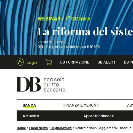
WEBINAR / 1° Ottobre
La riforma del sis
ZOOM MEETING
Offerte per iscrizioni entro il 10/09
Cerca nel s
DB FORMAZIONE
DB ALERT
DB P
Login
WEBINAR / 1° Ot
BANCA
FINANZA E MERCATI
AS
Attualità
Approfondimenti
Home
/
Flash News
/
Segnalazioni
/
Centrale rischi: aggiornato il manua