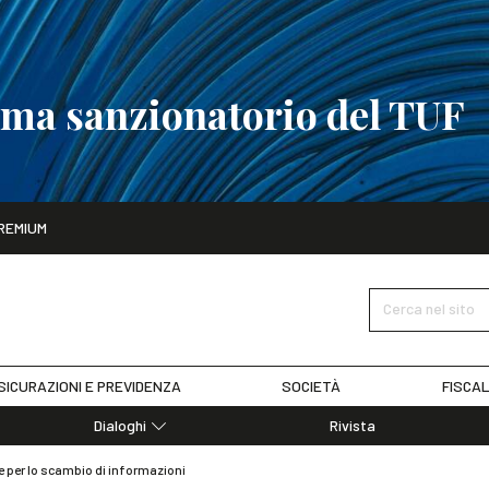
tema sanzionatorio del TUF
ito
REMIUM
tobre
La riforma del sistema sanzionatorio del TUF
SCOPRI I DET
Cerca nel sito
SICURAZIONI E PREVIDENZA
SOCIETÀ
FISCAL
Dialoghi
Rivista
Dialoghi di Diritto dell'Economia
le per lo scambio di informazioni
Editoriali