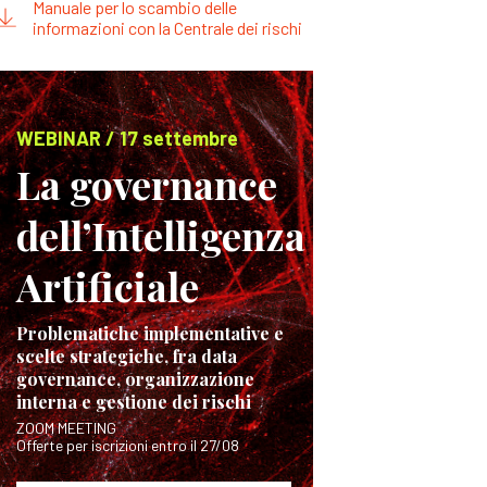
Manuale per lo scambio delle
informazioni con la Centrale dei rischi
WEBINAR / 17 settembre
La governance
dell’Intelligenza
Artificiale
Problematiche implementative e
scelte strategiche, fra data
governance, organizzazione
interna e gestione dei rischi
ZOOM MEETING
Offerte per iscrizioni entro il 27/08