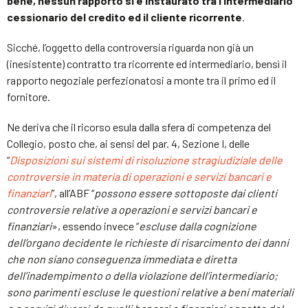
bene, nessun rapporto si è instaurato tra l’intermediario
cessionario del credito ed il cliente ricorrente
.
Sicché,
l’oggetto della controversia riguarda non già un
(inesistente) contratto tra ricorrente ed intermediario, bensì il
rapporto negoziale perfezionatosi a monte tra il primo ed il
fornitore.
Ne deriva che il ricorso esula dalla sfera di competenza del
Collegio, posto che, ai sensi del par. 4, Sezione I, delle
“
Disposizioni sui sistemi di risoluzione stragiudiziale delle
controversie in materia di operazioni e servizi bancari e
finanziari
”, all’ABF “
possono essere sottoposte dai clienti
controversie relative a operazioni e servizi bancari e
finanziari
», essendo invece “
escluse dalla cognizione
dell’organo decidente le richieste di risarcimento dei danni
che non siano conseguenza immediata e diretta
dell’inadempimento o della violazione dell’intermediario;
sono parimenti escluse le questioni relative a beni materiali