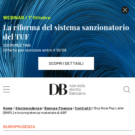
WEBINAR / 1° Ottobre
La riforma del sistema sanzionatorio
del TUF
ZOOM MEETING
Offerte per iscrizioni entro il 10/09
SCOPRI I DETTAGLI
Cerca nel sito
WEBINAR / 1° Ottobre
La riforma del sistema sanzionatorio del TUF
SCOPRI I DETTAGLI
Home
/
Giurisprudenza
/
Banca e Finanza
/
Contratti
/
Buy Now Pay Later
(BNPL) e incompetenza materiale di ABF
GIURISPRUDENZA