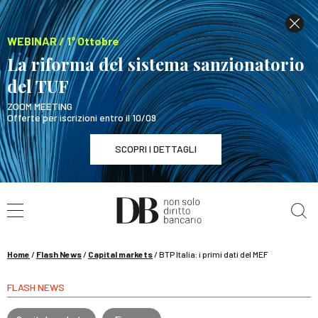
WEBINAR / 1° Ottobre
La riforma del sistema sanzionatorio
del TUF
ZOOM MEETING
Offerte per iscrizioni entro il 10/09
SCOPRI I DETTAGLI
Cerca nel sito
WEBINAR / 1° Ottobre
La riforma del sistema sanzionatorio del TUF
SCOPRI I DETTAGLI
Home
/
Flash News
/
Capital markets
/
BTP Italia: i primi dati del MEF
FLASH NEWS