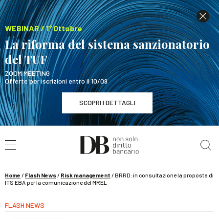
WEBINAR / 1° Ottobre
La riforma del sistema sanzionatorio
del TUF
ZOOM MEETING
Offerte per iscrizioni entro il 10/09
SCOPRI I DETTAGLI
Cerca nel sito
WEBINAR / 1° Ottobre
La riforma del sistema sanzionatorio del TUF
SCOPRI I DETTAGLI
Home
/
Flash News
/
Risk management
/
BRRD: in consultazione la proposta di
ITS EBA per la comunicazione del MREL
FLASH NEWS