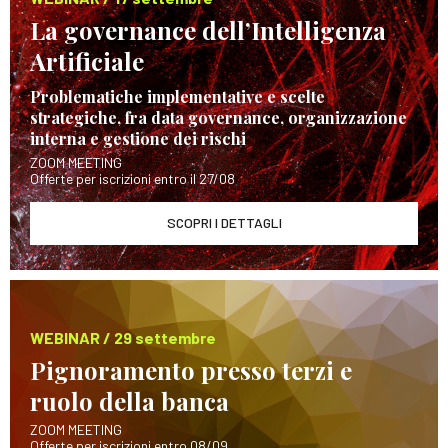
La governance dell’Intelligenza
Artificiale
Problematiche implementative e scelte
strategiche, fra data governance, organizzazione
interna e gestione dei rischi
ZOOM MEETING
Offerte per iscrizioni entro il 27/08
SCOPRI I DETTAGLI
WEBINAR / 29 settembre
Pignoramento presso terzi e
ruolo della banca
ZOOM MEETING
Offerte per iscrizioni entro 08/09