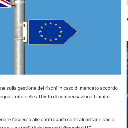
e sulla gestione dei rischi in caso di mancato accordo
 Regno Unito nelle attività di compensazione tramite
ere l’accesso alle controparti centrali britanniche al
te sulla stabilità dei mercati finanziari UE.