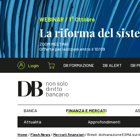
WEBINAR / 1° Ottobre
La riforma del sis
ZOOM MEETING
Offerte per iscrizioni entro il 10/09
Cerca nel s
DB FORMAZIONE
DB ALERT
DB P
Login
WEBINAR / 1° Ot
BANCA
FINANZA E MERCATI
AS
Attualità
Approfondimenti
Home
/
Flash News
/
Mercati finanziari
/
Brexit: dichiarazione ESMA sul 