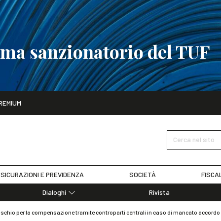
tema sanzionatorio del TUF
ito
REMIUM
tobre
La riforma del sistema sanzionatorio del TUF
SCOPRI I DET
Cerca nel sito
SICURAZIONI E PREVIDENZA
SOCIETÀ
FISCA
Dialoghi
Rivista
Dialoghi di Diritto dell'Economia
rischio per la compensazione tramite controparti centrali in caso di mancato accordo
Editoriali