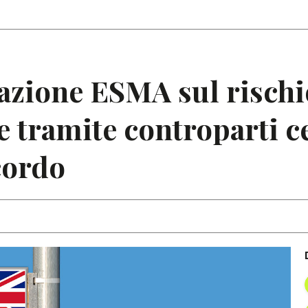
Articoli
Note
razione ESMA sul rischi
tramite controparti ce
cordo