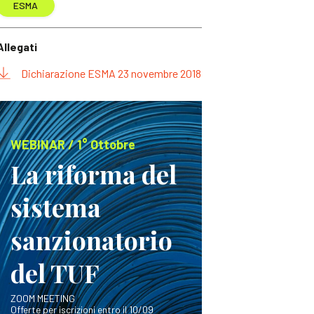
ESMA
Allegati
Dichiarazione ESMA 23 novembre 2018
WEBINAR / 1° Ottobre
La riforma del
sistema
sanzionatorio
del TUF
ZOOM MEETING
Offerte per iscrizioni entro il 10/09