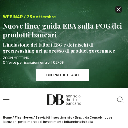
WEBINAR / 23 settembre
Nuove linee guida EBA sulla POG dei
prodotti bancari
L’inclusione dei fattori ESG e dei rischi di
greenwashing nel processo di product governance
ZOOM MEETING
Offerte per iscrizioni entro il 02/09
SCOPRI I DETTAGLI
Cerca nel sito
WEBINAR / 23 settembre
Nuove linee guida EBA sulla POG dei prodotti
bancari
Home
/
Flash News
/
Servizi di investimento
/
Brexit: da Consob nuove
SCOPRI I DETTAGLI
istruzioni per le imprese di investimento britanniche in Italia