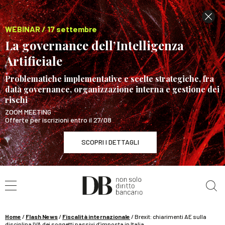
WEBINAR / 17 settembre
La governance dell’Intelligenza
Artificiale
Problematiche implementative e scelte strategiche, fra
data governance, organizzazione interna e gestione dei
rischi
ZOOM MEETING
Offerte per iscrizioni entro il 27/08
SCOPRI I DETTAGLI
Cerca nel sito
WEBINAR / 17 settembre
La governance dell’Intelligenza Artificiale
SCOPRI I DETTAGLI
Home
/
Flash News
/
Fiscalità internazionale
/
Brexit: chiarimenti AE sulla
disciplina IVA dei soggetti passivi d’imposta in Italia