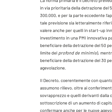
La norma primaria e il Decreto prevedo
in via prioritaria della detrazione del
300.000, e per la parte eccedente l’a
tale previsione sia letteralmente rifer
valere anche per quelli in start-up in
investimento in una PMI innovativa pa
beneficiare della detrazione del 50 p
limite del
profond
de minimis
), mentr
beneficiare della detrazione del 30 per
agevolazione.
Il Decreto, coerentemente con quanto 
assumono rilievo, oltre ai conferimenti
sovrapprezzo e quelli derivanti dalla c
sottoscrizione di un aumento di capita
confermare anche per le nuove agevolazi