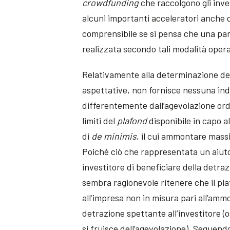
crowdfunding
che raccolgono gli inves
alcuni importanti acceleratori anche 
comprensibile se si pensa che una par
realizzata secondo tali modalità opera
Relativamente alla determinazione del
aspettative, non fornisce nessuna indi
differentemente dall’agevolazione ord
limiti del
plafond
disponibile in capo al
di
de minimis
, il cui ammontare massi
Poiché ciò che rappresentata un aiuto 
investitore di beneficiare della detra
sembra ragionevole ritenere che il pl
all’impresa non in misura pari all’ammo
detrazione spettante all’investitore (o
si fruisce dell’agevolazione). Seguend