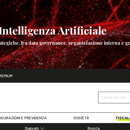
ntelligenza Artificiale
ategiche, fra data governance, organizzazione interna e ge
ito
REMIUM
ettembre
La governance dell’Intelligenza Artificiale
SCOPRI I DET
Cerca nel sito
ICURAZIONI E PREVIDENZA
SOCIETÀ
FISCAL
Dialoghi
Rivista