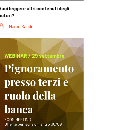
Vuoi leggere altri contenuti degli
autori?
Marco Sandoli
WEBINAR / 29 settembre
Pignoramento
presso terzi e
ruolo della
banca
ZOOM MEETING
Offerte per iscrizioni entro 08/09