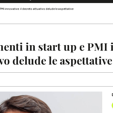
Dialoghi di Diritto dell'Economia
PMI innovative: il decreto attuativo delude le aspettative
Editoriali
Articoli
Note
nti in start up e PMI i
vo delude le aspettative