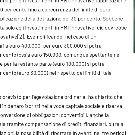
no per gli investimenti in PMI innovative l’applicazione
 50 per cento fino a concorrenza del limite di euro
pplicazione della detrazione del 30 per cento. Sebbene
ita solo agli investimenti in PMI innovative, ciò dovrebbe
novative[2]. Esemplificando, nel caso di un
ri a euro 400.000, per euro 300.000 si potrà
er cento (ossia euro 150.000, comunque spettante nel
e per la restante parte (euro 100.000) si potrà
 cento (euro 30.000) nel rispetto dei limiti di tale
previsto per l’agevolazione ordinaria, ha chiarito che
 in denaro iscritti nella voce capitale sociale e riserva
onversione di obbligazioni convertibili, anche la
le tramite compensazione di crediti finanziari, oltre a
oni la possibilità di riportare in avanti nei tre periodi