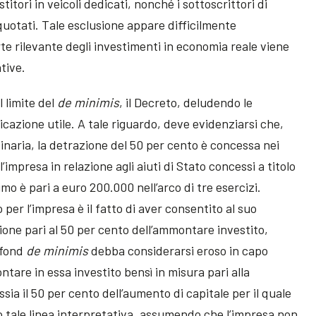
titori in veicoli dedicati, nonché i sottoscrittori di
quotati. Tale esclusione appare difficilmente
te rilevante degli investimenti in economia reale viene
tive.
 limite del
de minimis
, il Decreto, deludendo le
cazione utile. A tale riguardo, deve evidenziarsi che,
inaria, la detrazione del 50 per cento è concessa nei
l’impresa in relazione agli aiuti di Stato concessi a titolo
mo è pari a euro 200.000 nell’arco di tre esercizi.
per l’impresa è il fatto di aver consentito al suo
zione pari al 50 per cento dell’ammontare investito,
afond
de minimis
debba considerarsi eroso in capo
ntare in essa investito bensì in misura pari alla
ssia il 50 per cento dell’aumento di capitale per il quale
o tale linea interpretativa, assumendo che l’impresa non