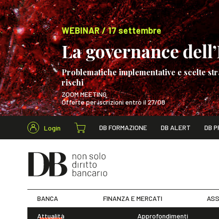
WEBINAR / 17 settembre
La governance dell’I
Problematiche implementative e scelte str
rischi
ZOOM MEETING
Offerte per iscrizioni entro il 27/08
Cerca nel s
DB FORMAZIONE
DB ALERT
DB P
Login
WEBINAR / 17 s
BANCA
FINANZA E MERCATI
ASS
Attualità
Approfondimenti