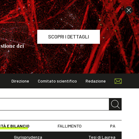
SCOPRI I DETTAGLI
stione dei
Direzione
Comitato scientifico
Redazione
TAGLI
ITÀ E BILANCIO
FALLIMENTO
PA
Giurisprudenza
Tesi di Laurea