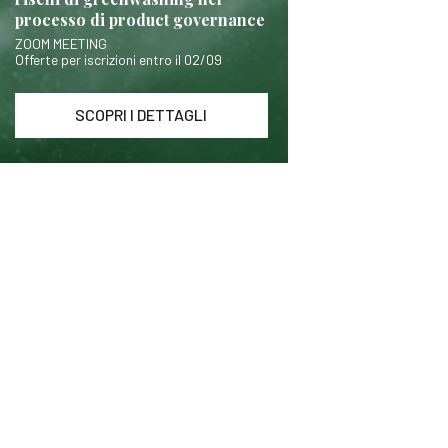
processo di product governance
ZOOM MEETING
Offerte per iscrizioni entro il 02/09
SCOPRI I DETTAGLI