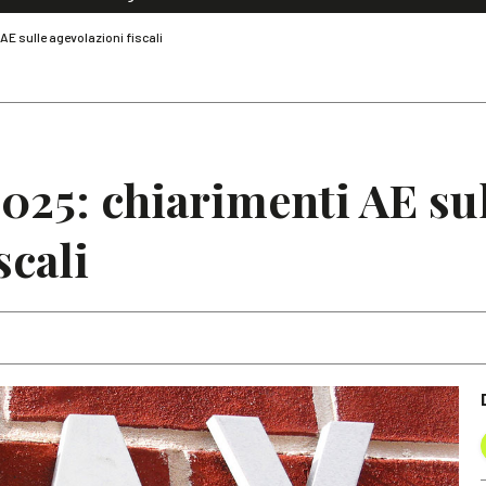
Dialoghi di Diritto dell'Economia
AE sulle agevolazioni fiscali
Editoriali
Articoli
Note
2025: chiarimenti AE su
scali