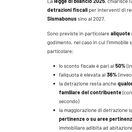
La
legge di bilancio 2025
, chiarisce 
detrazioni fiscali
per interventi di re
Sismabonus
sino al 2027.
Sono previste in particolare
aliquote 
godimento, nel caso in cui l’immobile s
particolare:
lo sconto fiscale è pari al
50%
(i
l’aliquota è elevata al
36%
(invec
la detrazione resta anche
qualor
familiare del contribuente
(con
secondo)
la maggiorazione di detrazione 
pertinenze o su aree pertinenzi
immobiliare adibita ad abitazione