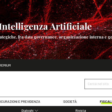
ntelligenza Artificiale
ategiche, fra data governance, organizzazione interna e ge
ito
REMIUM
ettembre
La governance dell’Intelligenza Artificiale
SCOPRI I DET
Cerca nel sito
ICURAZIONI E PREVIDENZA
SOCIETÀ
FISCAL
Dialoghi
Rivista