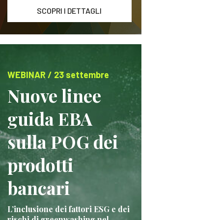
SCOPRI I DETTAGLI
WEBINAR / 23 settembre
Nuove linee
guida EBA
sulla POG dei
prodotti
bancari
L’inclusione dei fattori ESG e dei
rischi di greenwashing nel