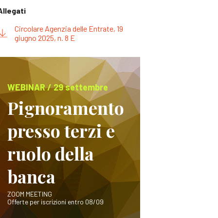
Allegati
Circolare Agenzia delle Entrate, 19
giugno 2025, n. 8 E
WEBINAR / 29 settembre
Pignoramento
presso terzi e
ruolo della
banca
ZOOM MEETING
Offerte per iscrizioni entro 08/09