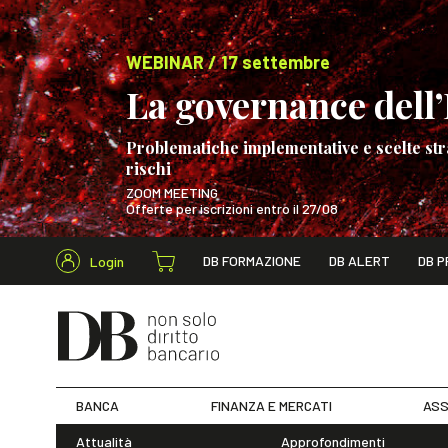
WEBINAR / 17 settembre
La governance dell’I
Problematiche implementative e scelte str
rischi
ZOOM MEETING
Offerte per iscrizioni entro il 27/08
Cerca nel s
DB FORMAZIONE
DB ALERT
DB P
Login
WEBINAR / 17 s
BANCA
FINANZA E MERCATI
ASS
Attualità
Approfondimenti