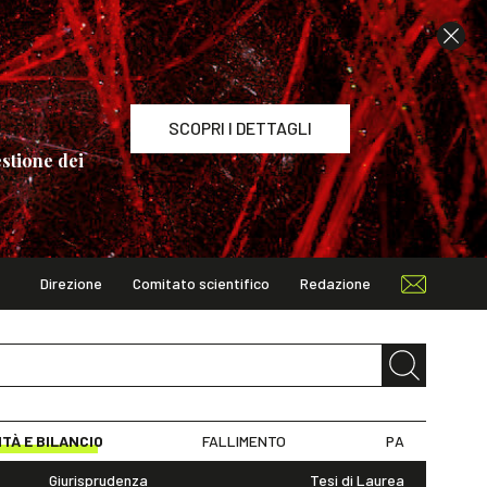
SCOPRI I DETTAGLI
stione dei
Direzione
Comitato scientifico
Redazione
TAGLI
ITÀ E BILANCIO
FALLIMENTO
PA
Giurisprudenza
Tesi di Laurea