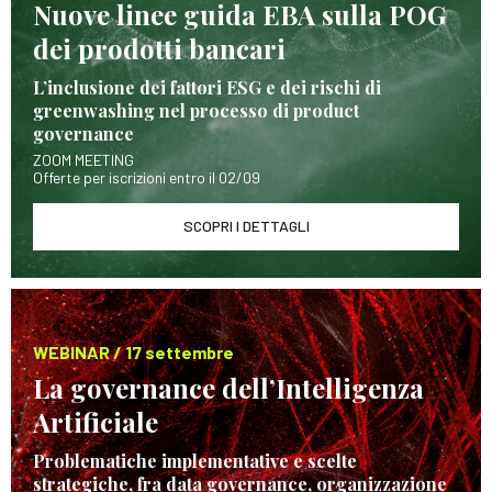
Nuove linee guida EBA sulla POG
dei prodotti bancari
L’inclusione dei fattori ESG e dei rischi di
greenwashing nel processo di product
governance
ZOOM MEETING
Offerte per iscrizioni entro il 02/09
SCOPRI I DETTAGLI
WEBINAR / 17 settembre
La governance dell’Intelligenza
Artificiale
Problematiche implementative e scelte
strategiche, fra data governance, organizzazione