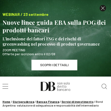
WEBINAR / 23 settembre
Nuove linee guida EBA sulla POG dei
prodotti bancari
L’inclusione dei fattori ESG e dei rischi di
greenwashing nel processo di product governance
ZOOM MEETING
Offerte per iscrizioni entro il 02/09
SCOPRI I DETTAGLI
Cerca nel sito
WEBINAR / 23 settembre
Nuove linee guida EBA sulla POG dei prodotti
bancari
Home
/
Giurisprudenza
/
Banca e Finanza
/
Servizi di investimento
/
Bond
SCOPRI I DETTAGLI
Argentina: valutazione di adeguatezza e responsabilità dell’intermediario