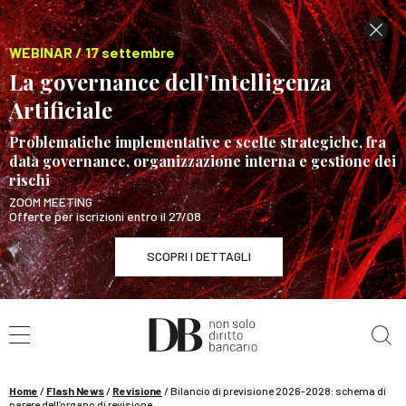
WEBINAR / 17 settembre
La governance dell’Intelligenza
Artificiale
Problematiche implementative e scelte strategiche, fra
data governance, organizzazione interna e gestione dei
rischi
ZOOM MEETING
Offerte per iscrizioni entro il 27/08
SCOPRI I DETTAGLI
Cerca nel sito
WEBINAR / 17 settembre
La governance dell’Intelligenza Artificiale
SCOPRI I DETTAGLI
Home
/
Flash News
/
Revisione
/
Bilancio di previsione 2026-2028: schema di
parere dell’organo di revisione