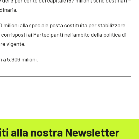
 del 3 per cento del capitale (67 milioni) sono destinati –
rdinaria.
 milioni alla speciale posta costituita per stabilizzare
corrisposti ai Partecipanti nell’ambito della politica di
re vigente.
 a 5.906 milioni.
iti alla nostra Newsletter