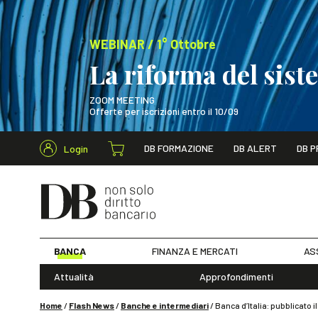
WEBINAR / 1° Ottobre
La riforma del sis
ZOOM MEETING
Offerte per iscrizioni entro il 10/09
Cerca nel s
DB FORMAZIONE
DB ALERT
DB P
Login
WEBINAR / 1° Ot
BANCA
FINANZA E MERCATI
AS
Attualità
Approfondimenti
Home
/
Flash News
/
Banche e intermediari
/
Banca d’Italia: pubblicato il