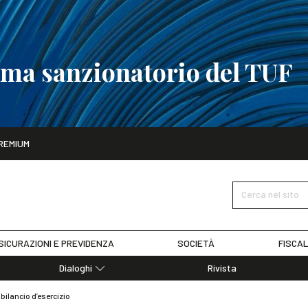
tema sanzionatorio del TUF
ito
REMIUM
tobre
La riforma del sistema sanzionatorio del TUF
SCOPRI I DET
Cerca nel sito
SICURAZIONI E PREVIDENZA
SOCIETÀ
FISCAL
Dialoghi
Rivista
Dialoghi di Diritto dell'Economia
 bilancio d’esercizio
Editoriali