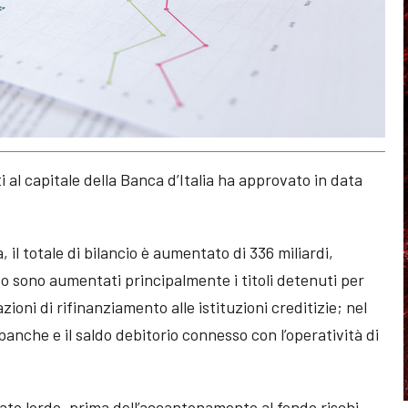
 al capitale della Banca d’Italia ha approvato in data
, il totale di bilancio è aumentato di 336 miliardi,
ivo sono aumentati principalmente i titoli detenuti per
azioni di rifinanziamento alle istituzioni creditizie; nel
 banche e il saldo debitorio connesso con l’operatività di
tato lordo, prima dell’accantonamento al fondo rischi