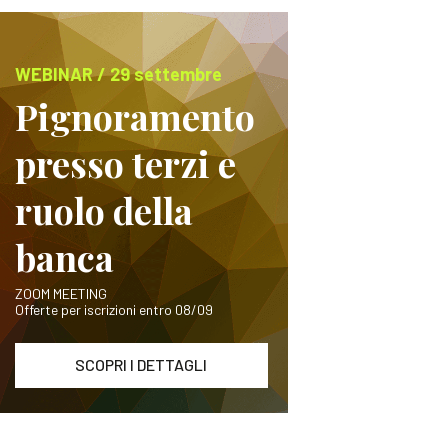
WEBINAR / 29 settembre
Pignoramento
presso terzi e
ruolo della
banca
ZOOM MEETING
Offerte per iscrizioni entro 08/09
SCOPRI I DETTAGLI