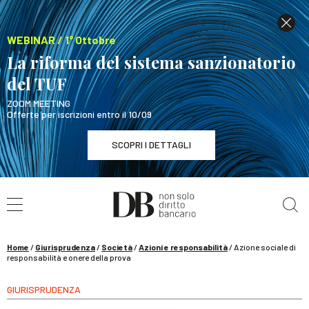
WEBINAR / 1° Ottobre
La riforma del sistema sanzionatorio
del TUF
ZOOM MEETING
Offerte per iscrizioni entro il 10/09
SCOPRI I DETTAGLI
Cerca nel sito
WEBINAR / 1° Ottobre
La riforma del sistema sanzionatorio del TUF
SCOPRI I DETTAGLI
Home
/
Giurisprudenza
/
Società
/
Azioni e responsabilità
/
Azione sociale di
responsabilità e onere della prova
GIURISPRUDENZA