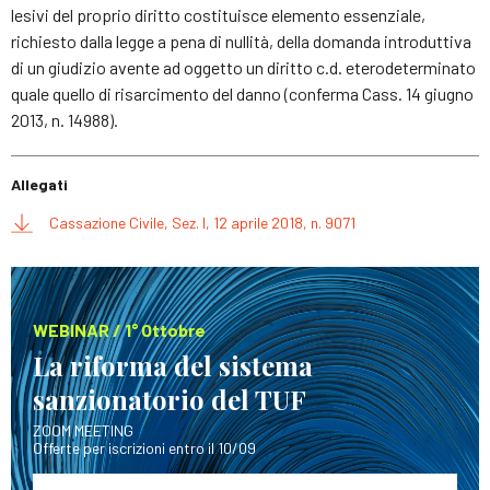
lesivi del proprio diritto costituisce elemento essenziale,
richiesto dalla legge a pena di nullità, della domanda introduttiva
di un giudizio avente ad oggetto un diritto c.d. eterodeterminato
quale quello di risarcimento del danno (conferma Cass. 14 giugno
2013, n. 14988).
Allegati
Cassazione Civile, Sez. I, 12 aprile 2018, n. 9071
WEBINAR / 1° Ottobre
La riforma del sistema
sanzionatorio del TUF
ZOOM MEETING
Offerte per iscrizioni entro il 10/09