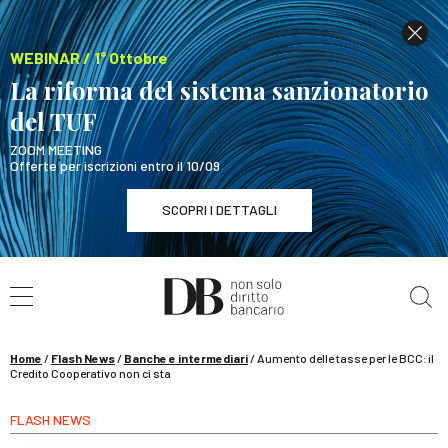
WEBINAR / 1° Ottobre
La riforma del sistema sanzionatorio
del TUF
ZOOM MEETING
Offerte per iscrizioni entro il 10/09
SCOPRI I DETTAGLI
Cerca nel sito
WEBINAR / 1° Ottobre
La riforma del sistema sanzionatorio del TUF
SCOPRI I DETTAGLI
Home
/
Flash News
/
Banche e intermediari
/
Aumento delle tasse per le BCC: il
Credito Cooperativo non ci sta
FLASH NEWS