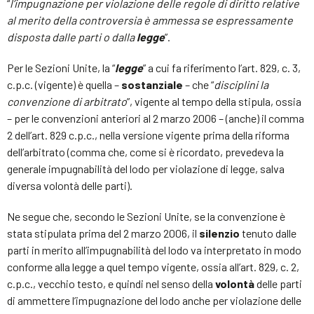
“
l’impugnazione per violazione delle regole di diritto relative
al merito della controversia è ammessa se espressamente
disposta dalle parti o dalla
legge
”.
Per le Sezioni Unite, la “
legge
” a cui fa riferimento l’art. 829, c. 3,
c.p.c. (vigente) è quella –
sostanziale
– che “
disciplini la
convenzione di arbitrato
”, vigente al tempo della stipula, ossia
– per le convenzioni anteriori al 2 marzo 2006 – (anche) il comma
2 dell’art. 829 c.p.c., nella versione vigente prima della riforma
dell’arbitrato (comma che, come si è ricordato, prevedeva la
generale impugnabilità del lodo per violazione di legge, salva
diversa volontà delle parti).
Ne segue che, secondo le Sezioni Unite, se la convenzione è
stata stipulata prima del 2 marzo 2006, il
silenzio
tenuto dalle
parti in merito all’impugnabilità del lodo va interpretato in modo
conforme alla legge a quel tempo vigente, ossia all’art. 829, c. 2,
c.p.c., vecchio testo, e quindi nel senso della
volontà
delle parti
di ammettere l’impugnazione del lodo anche per violazione delle