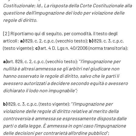
Costituzionale
;
Id.
,
La risposta della Corte Costituzionale alla
questione dell’impugnazione del lodo per violazione delle
regole di diritto
.
[2] Riportiamo qui di seguito, per comodità, il testo degli
articoli:
a)
829, c. 2, c.p.c. (vecchio testo);
b)
829, c. 3, c.p.c.
(testo vigente);
c)
art. 4 D. Lgs n. 40/2006 (norma transitoria):
a)
art. 829, c. 2, c.p.c. (vecchio testo): “
l’impugnazione per
nullità è altresì ammessa se gli arbitri nel giudicare non
hanno osservato le regole di diritto, salvo che le parti li
avessero autorizzati a decidere secondo equità o avessero
dichiarato il lodo non impugnabile”;
b)
829, c. 3, c.p.c. (testo vigente): “
l’impugnazione per
violazione delle regole di diritto relative al merito della
controversia è ammessa se espressamente disposta dalle
parti o dalla legge. È ammessa in ogni caso l’impugnazione
delle decisioni per contrarietà all’ordine pubblico
”;