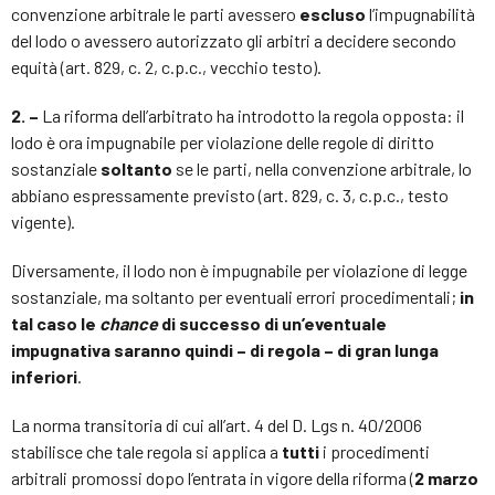
convenzione arbitrale le parti avessero
escluso
l’impugnabilità
del lodo o avessero autorizzato gli arbitri a decidere secondo
equità (art. 829, c. 2, c.p.c., vecchio testo).
2. –
La riforma dell’arbitrato ha introdotto la regola opposta: il
lodo è ora impugnabile per violazione delle regole di diritto
sostanziale
soltanto
se le parti, nella convenzione arbitrale, lo
abbiano espressamente previsto (art. 829, c. 3, c.p.c., testo
vigente).
Diversamente, il lodo non è impugnabile per violazione di legge
sostanziale, ma soltanto per eventuali errori procedimentali;
in
tal caso le
chance
di successo di un’eventuale
impugnativa saranno quindi – di regola – di gran lunga
inferiori
.
La norma transitoria di cui all’art. 4 del D. Lgs n. 40/2006
stabilisce che tale regola si applica a
tutti
i procedimenti
arbitrali promossi dopo l’entrata in vigore della riforma (
2 marzo