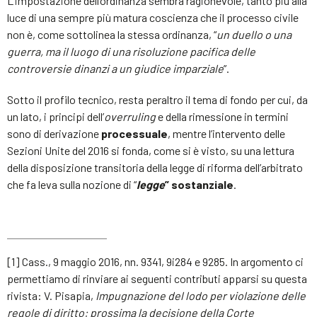
L’impostazione dell’ordinanza sembra ragionevole, tanto più alla
luce di una sempre più matura coscienza che il processo civile
non è, come sottolinea la stessa ordinanza, “
un duello o una
guerra, ma il luogo di una risoluzione pacifica delle
controversie dinanzi a un giudice imparziale
”.
Sotto il profilo tecnico, resta peraltro il tema di fondo per cui, da
un lato, i principi dell’
overruling
e della rimessione in termini
sono di derivazione
processuale
, mentre l’intervento delle
Sezioni Unite del 2016 si fonda, come si è visto, su una lettura
della disposizione transitoria della legge di riforma dell’arbitrato
che fa leva sulla nozione di “
legge
” sostanziale
.
[1] Cass., 9 maggio 2016, nn. 9341, 9i284 e 9285. In argomento ci
permettiamo di rinviare ai seguenti contributi apparsi su questa
rivista: V. Pisapia,
Impugnazione del lodo per violazione delle
regole di diritto: prossima la decisione della Corte