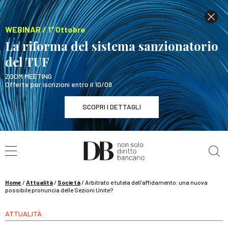
WEBINAR / 1° Ottobre
La riforma del sistema sanzionatorio
del TUF
ZOOM MEETING
Offerte per iscrizioni entro il 10/09
SCOPRI I DETTAGLI
Cerca nel sito
WEBINAR / 1° Ottobre
La riforma del sistema sanzionatorio del TUF
SCOPRI I DETTAGLI
Home
/
Attualità
/
Società
/
Arbitrato e tutela dell’affidamento: una nuova
possibile pronuncia delle Sezioni Unite?
ATTUALITÀ