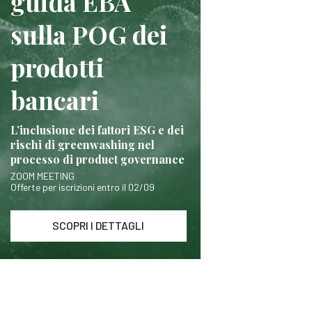
guida EBA
sulla POG dei
prodotti
bancari
L’inclusione dei fattori ESG e dei
rischi di greenwashing nel
processo di product governance
ZOOM MEETING
Offerte per iscrizioni entro il 02/09
SCOPRI I DETTAGLI