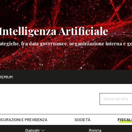
ntelligenza Artificiale
ategiche, fra data governance, organizzazione interna e ge
ito
REMIUM
ettembre
La governance dell’Intelligenza Artificiale
SCOPRI I DET
Cerca nel sito
ICURAZIONI E PREVIDENZA
SOCIETÀ
FISCAL
Dialoghi
Rivista