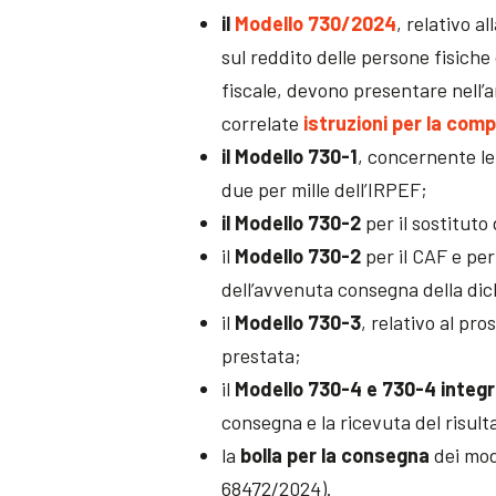
il
Modello 730/2024
, relativo a
sul reddito delle persone fisiche
fiscale, devono presentare nell’a
correlate
istruzioni per la comp
il Modello 730-1
, concernente le 
due per mille dell’IRPEF;
il Modello 730-2
per il sostituto
il
Modello 730-2
per il CAF e per
dell’avvenuta consegna della dic
il
Modello 730-3
, relativo al pr
prestata;
il
Modello 730-4 e 730-4 integr
consegna e la ricevuta del risult
la
bolla per la consegna
dei mod
68472/2024).