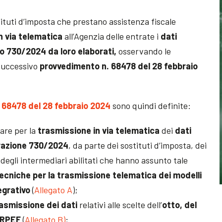
ostituti d’imposta che prestano assistenza fiscale
n via telematica
all’Agenzia delle entrate i
dati
lo 730/2024 da loro elaborati,
osservando le
 successivo
provvedimento n. 68478 del 28 febbraio
 68478 del 28 febbraio 2024
sono quindi definite:
are per la
trasmissione in via telematica
dei
dati
arazione 730/2024
, da parte dei sostituti d’imposta, dei
e degli intermediari abilitati che hanno assunto tale
ecniche per la trasmissione telematica dei modelli
egrativo
(
Allegato A
);
asmissione dei dati
relativi alle scelte dell’
otto, del
’IRPEF
(
Allegato B)
;