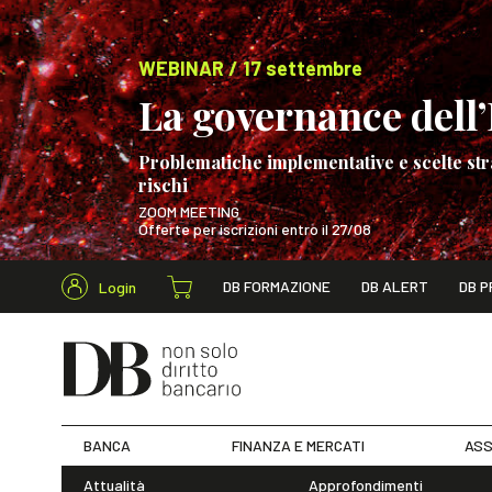
WEBINAR / 17 settembre
La governance dell’I
Problematiche implementative e scelte str
rischi
ZOOM MEETING
Offerte per iscrizioni entro il 27/08
Cerca nel s
DB FORMAZIONE
DB ALERT
DB P
Login
WEBINAR / 17 s
BANCA
FINANZA E MERCATI
ASS
Attualità
Approfondimenti