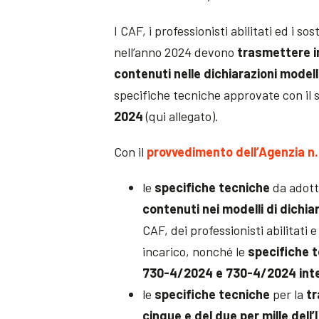
I CAF, i professionisti abilitati ed i s
nell’anno 2024 devono
trasmettere i
contenuti nelle dichiarazioni model
specifiche tecniche approvate con il
2024
(qui allegato).
Con il
provvedimento dell’Agenzia n.
le
specifiche tecniche
da adott
contenuti nei modelli di dichi
CAF, dei professionisti abilitati 
incarico, nonché le
specifiche t
730-4/2024 e 730-4/2024 int
le
specifiche tecniche
per la
tr
cinque e del due per mille dell