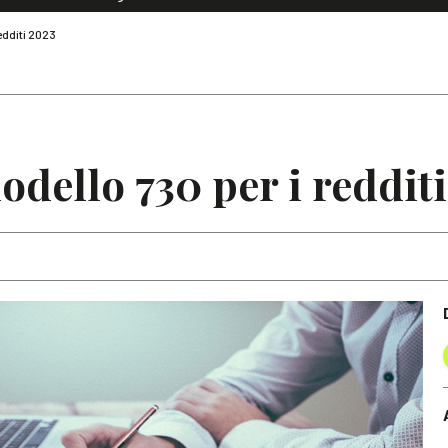
Dialoghi di Diritto dell'Economia
edditi 2023
Editoriali
Articoli
Note
odello 730 per i reddit