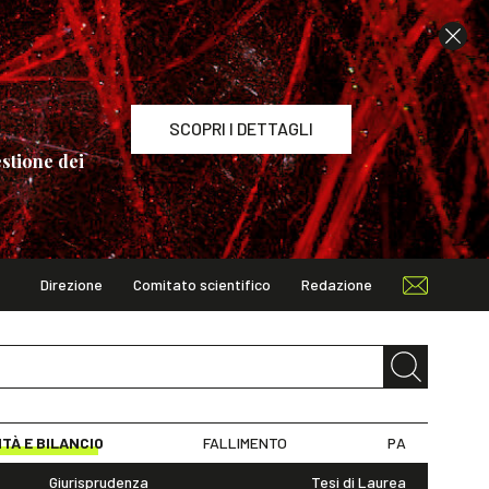
SCOPRI I DETTAGLI
stione dei
Direzione
Comitato scientifico
Redazione
TAGLI
ITÀ E BILANCIO
FALLIMENTO
PA
Giurisprudenza
Tesi di Laurea