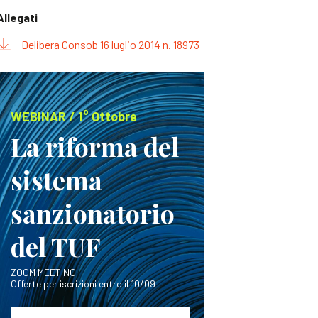
Allegati
Delibera Consob 16 luglio 2014 n. 18973
WEBINAR / 1° Ottobre
La riforma del
sistema
sanzionatorio
del TUF
ZOOM MEETING
Offerte per iscrizioni entro il 10/09