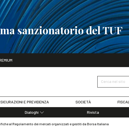
tema sanzionatorio del TUF
ito
REMIUM
tobre
La riforma del sistema sanzionatorio del TUF
SCOPRI I DET
Cerca nel sito
SICURAZIONI E PREVIDENZA
SOCIETÀ
FISCA
Dialoghi
Rivista
Dialoghi di Diritto dell'Economia
iche al Regolamento dei mercati organizzati e gestiti da Borsa Italiana
Editoriali