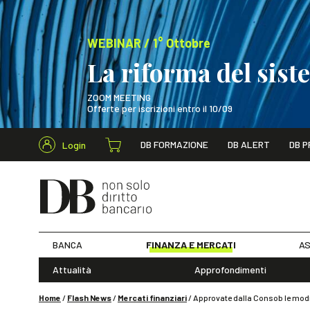
WEBINAR / 1° Ottobre
La riforma del sis
ZOOM MEETING
Offerte per iscrizioni entro il 10/09
Cerca nel s
DB FORMAZIONE
DB ALERT
DB P
Login
WEBINAR / 1° Ot
BANCA
FINANZA E MERCATI
AS
Attualità
Approfondimenti
Home
/
Flash News
/
Mercati finanziari
/
Approvate dalla Consob le modif