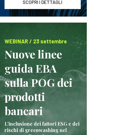
SCOPRI I DETTAGLI
WEBINAR / 23 settembre
Nuove linee
guida EBA
sulla POG dei
prodotti
bancari
L’inclusione dei fattori ESG e dei
rischi di greenwashing nel