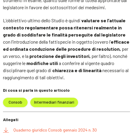
strumenti in esame, quanto sulle forme di tutela approntate dal
legislatore in favore dei sottoscrittori dei medesimi.
L’obbiettivo ultimo dello Studio è quindi
valutare se l’attuale
contesto regolamentare possa ritenersi realmente in
grado di soddisfare le finalità perseguite dal legislatore
con l’introduzione della fattispecie in oggetto (ovvero l’
efficace
ed ordinata conduzione delle procedure di resolution,
per
un verso, e la
protezione degli investitori,
per l’altro), nonché
suggerire le
modifiche utili
a conferire al vigente quadro
disciplinare quel grado di
chiarezza e di linearità
necessario al
raggiungimento di tali obiettivi.
Di cosa si parla in questo articolo
Consob
Intermediari finanziari
Allegati
Quaderno giuridico Consob gennaio 2024 n. 30