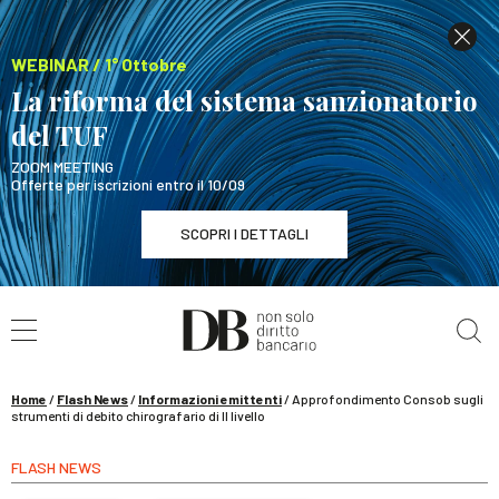
WEBINAR / 1° Ottobre
La riforma del sistema sanzionatorio
del TUF
ZOOM MEETING
Offerte per iscrizioni entro il 10/09
SCOPRI I DETTAGLI
Cerca nel sito
WEBINAR / 1° Ottobre
La riforma del sistema sanzionatorio del TUF
SCOPRI I DETTAGLI
Home
/
Flash News
/
Informazioni emittenti
/
Approfondimento Consob sugli
strumenti di debito chirografario di II livello
FLASH NEWS