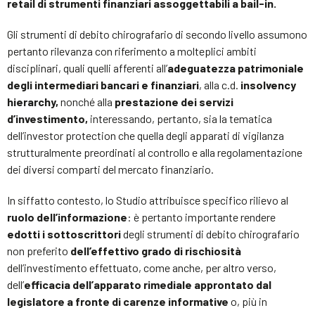
retail di strumenti finanziari assoggettabili a bail-in.
Gli strumenti di debito chirografario di secondo livello assumono
pertanto rilevanza con riferimento a molteplici ambiti
disciplinari, quali quelli afferenti all’
adeguatezza patrimoniale
degli intermediari bancari e finanziari
, alla c.d.
insolvency
hierarchy,
nonché alla
prestazione dei servizi
d’investimento,
interessando, pertanto, sia la tematica
dell’investor protection che quella degli apparati di vigilanza
strutturalmente preordinati al controllo e alla regolamentazione
dei diversi comparti del mercato finanziario.
In siffatto contesto, lo Studio attribuisce specifico rilievo al
ruolo dell’informazione
: è pertanto importante rendere
edotti i sottoscrittori
degli strumenti di debito chirografario
non preferito
dell’effettivo grado di rischiosità
dell’investimento effettuato, come anche, per altro verso,
dell’
efficacia dell’apparato rimediale approntato dal
legislatore a fronte di carenze informative
o, più in