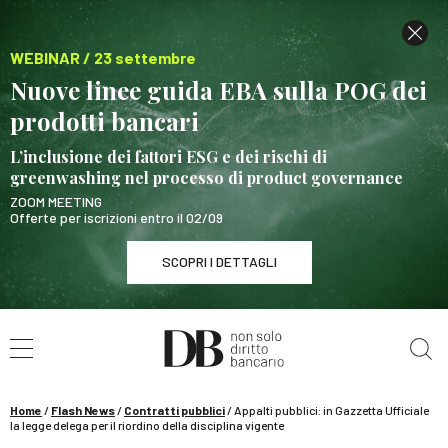
WEBINAR / 23 settembre
Nuove linee guida EBA sulla POG dei
prodotti bancari
L’inclusione dei fattori ESG e dei rischi di
greenwashing nel processo di product governance
ZOOM MEETING
Offerte per iscrizioni entro il 02/09
SCOPRI I DETTAGLI
Cerca nel sito
WEBINAR / 23 settembre
Nuove linee guida EBA sulla POG dei prodotti
bancari
Home
/
Flash News
/
Contratti pubblici
/
Appalti pubblici: in Gazzetta Ufficiale
SCOPRI I DETTAGLI
la legge delega per il riordino della disciplina vigente