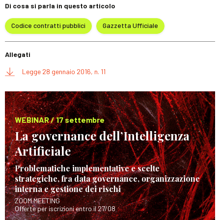
Di cosa si parla in questo articolo
Codice contratti pubblici
Gazzetta Ufficiale
Allegati
Legge 28 gennaio 2016, n. 11
WEBINAR / 17 settembre
La governance dell’Intelligenza
Artificiale
Problematiche implementative e scelte
strategiche, fra data governance, organizzazione
interna e gestione dei rischi
ZOOM MEETING
Offerte per iscrizioni entro il 27/08