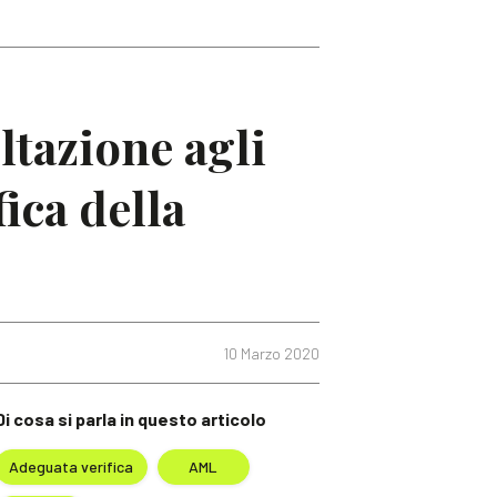
ltazione agli
ica della
10 Marzo 2020
Di cosa si parla in questo articolo
Adeguata verifica
AML