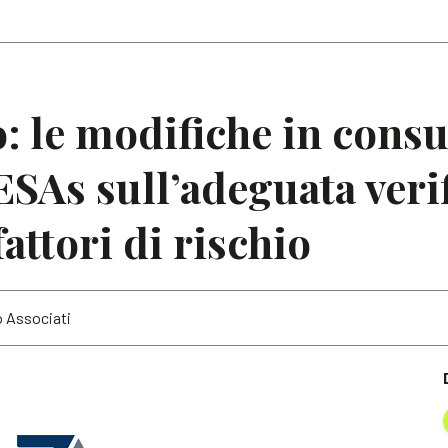
Articoli
Note
: le modifiche in consu
SAs sull’adeguata verif
fattori di rischio
o Associati