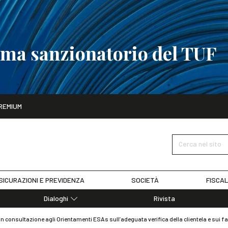
tema sanzionatorio del TUF
ito
REMIUM
tobre
La riforma del sistema sanzionatorio del TUF
SCOPRI I DET
Cerca nel sito
SICURAZIONI E PREVIDENZA
SOCIETÀ
FISCAL
Dialoghi
Rivista
Dialoghi di Diritto dell'Economia
in consultazione agli Orientamenti ESAs sull’adeguata verifica della clientela e sui fat
Editoriali