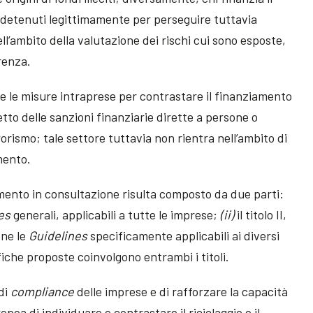
 detenuti legittimamente per perseguire tuttavia
nell’ambito della valutazione dei rischi cui sono esposte,
renza.
e le misure intraprese per contrastare il finanziamento
etto delle sanzioni finanziarie dirette a persone o
rorismo; tale settore tuttavia non rientra nell’ambito di
ento.
umento in consultazione risulta composto da due parti:
es
generali, applicabili a tutte le imprese;
(ii)
il titolo II,
ene le
Guidelines
specificamente applicabili ai diversi
ifiche proposte coinvolgono entrambi i titoli.
 di
compliance
delle imprese e di rafforzare la capacità
pea di individuare e contrastare il riciclaggio e il