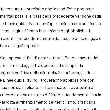
ato comunque precisato che le modifiche proposte
mentali posti alla base della precedente versione degli
 le Linee guida riviste, né l’approccio basato sul rischio
icabile giustificano l’esclusione dagli obblighi di
i clienti, indipendentemente dal rischio di riciclaggio o
ato a singoli rapporti.
lle imprese ai fini di contrastare il finanziamento del
re antiriciclaggio (tra queste, ad esempio, la
adeguata verifica della clientela, il monitoraggio delle
elle Linee guida, quindi, troveranno applicazione con
 ciò non sia esplicitamente indicato. Le Autorità di
a ricordato che esistono differenze fondamentali tra la
 la lotta al finanziamento del terrorismo: chi ricicla
origini di fondi illeciti; diversamente, chi finanzia il