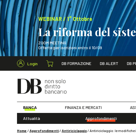
WEBINAR / 1° Ottobre
La riforma del sis
ZOOM MEETING
Offerte per iscrizioni entro il 10/09
Cerca nel s
DB FORMAZIONE
DB ALERT
DB P
Login
WEBINAR / 1° Ot
BANCA
FINANZA E MERCATI
AS
Attualità
Approfondimenti
Home
/
Approfondimenti
/
Antiriciclaggio
/
Antiriciclaggio: le modifiche 