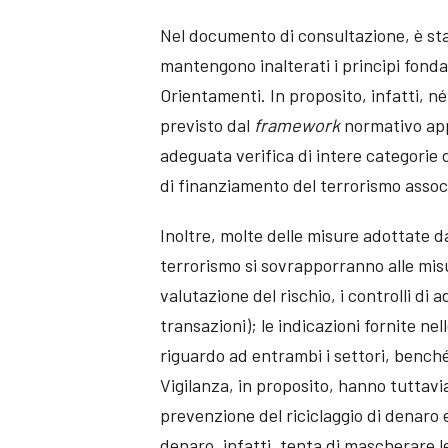
Nel documento di consultazione, è st
mantengono inalterati i principi fonda
Orientamenti. In proposito, infatti, né
previsto dal
framework
normativo appl
adeguata verifica di intere categorie d
di finanziamento del terrorismo associ
Inoltre, molte delle misure adottate da
terrorismo si sovrapporranno alle misu
valutazione del rischio, i controlli di 
transazioni); le indicazioni fornite n
riguardo ad entrambi i settori, benché
Vigilanza, in proposito, hanno tuttavi
prevenzione del riciclaggio di denaro e
denaro, infatti, tenta di mascherare le 