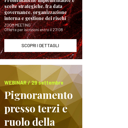
Problematiche implementative e
scelte strategiche, fra data
governance, organizzazione
interna e gestione dei rischi
ZOOM MEETING
Offerte per iscrizioni entro il 27/08
SCOPRI I DETTAGLI
WEBINAR / 29 settembre
Pignoramento
presso terzi e
ruolo della