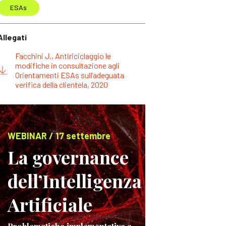
ESAs
Allegati
Facchini J., Antiriciclaggio le
modifiche in consultazione agli
Orientamenti ESAs sull’adeguata
verifica della clientela, 2020
WEBINAR / 17 settembre
La governance
dell’Intelligenza
Artificiale