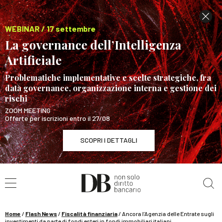
WEBINAR / 17 settembre
La governance dell’Intelligenza
Artificiale
Problematiche implementative e scelte strategiche, fra
data governance, organizzazione interna e gestione dei
rischi
ZOOM MEETING
Offerte per iscrizioni entro il 27/08
SCOPRI I DETTAGLI
Cerca nel sito
WEBINAR / 17 settembre
La governance dell’Intelligenza Artificiale
SCOPRI I DETTAGLI
Home
/
Flash News
/
Fiscalità finanziaria
/
Ancora l’Agenzia delle Entrate sugli
investimenti da parte di fondi esteri in fondi immobiliari italiani