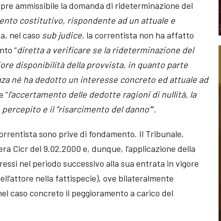
empre ammissibile la domanda di rideterminazione del
ento costitutivo, rispondente ad un attuale e
ia, nel caso
sub judice
, la correntista non ha affatto
nto “
diretta a verificare se la rideterminazione del
e disponibilità della provvista, in quanto parte
nza né ha dedotto un interesse concreto ed attuale ad
e “
l’accertamento delle dedotte ragioni di nullità, la
percepito e il “risarcimento del danno”
”.
correntista sono prive di fondamento. Il Tribunale,
ibera Cicr del 9.02.2000 e, dunque, l’applicazione della
ressi nel periodo successivo alla sua entrata in vigore
ll’attore nella fattispecie), ove bilateralmente
nel caso concreto il peggioramento a carico del