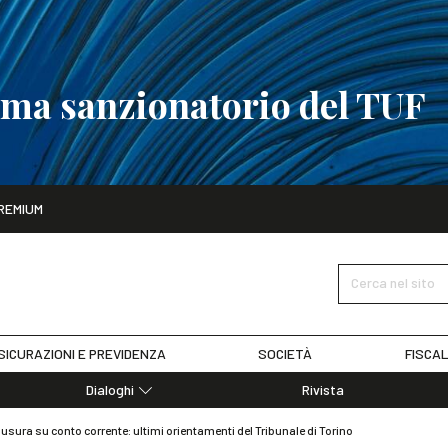
tema sanzionatorio del TUF
ito
REMIUM
tobre
La riforma del sistema sanzionatorio del TUF
SCOPRI I DET
Cerca nel sito
SICURAZIONI E PREVIDENZA
SOCIETÀ
FISCAL
Dialoghi
Rivista
Dialoghi di Diritto dell'Economia
sura su conto corrente: ultimi orientamenti del Tribunale di Torino
Editoriali