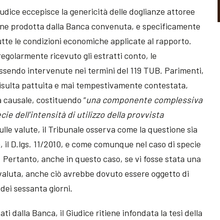
 Giudice eccepisce la genericità delle doglianze attoree
one prodotta dalla Banca convenuta, e specificamente
tutte le condizioni economiche applicate al rapporto.
egolarmente ricevuto gli estratti conto, le
essendo intervenute nei termini del 119 TUB. Parimenti,
isulta pattuita e mai tempestivamente contestata,
a causale, costituendo “
una componente complessiva
ie dell’intensità di utilizzo della provvista
sulle valute, il Tribunale osserva come la questione sia
a, il D.lgs. 11/2010, e come comunque nel caso di specie
a. Pertanto, anche in questo caso, se vi fosse stata una
 valuta, anche ciò avrebbe dovuto essere oggetto di
dei sessanta giorni.
ati dalla Banca, il Giudice ritiene infondata la tesi della