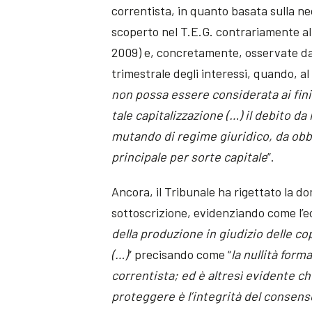
correntista, in quanto basata sulla n
scoperto nel T.E.G. contrariamente alle
2009) e, concretamente, osservate dal
trimestrale degli interessi, quando, al
non possa essere considerata ai fin
tale capitalizzazione (…) il debito d
mutando di regime giuridico, da obb
principale per sorte capitale
”.
Ancora, il Tribunale ha rigettato la d
sottoscrizione, evidenziando come l’ec
della produzione in giudizio delle cop
(…)
” precisando come “
la nullità form
correntista; ed è altresì evidente c
proteggere è l’integrità del consens