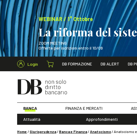
WEBINAR / 1° Ottobre
La riforma del sis
ZOOM MEETING
Offerte per iscrizioni entro il 10/09
Cerca nel s
DB FORMAZIONE
DB ALERT
DB P
Login
WEBINAR / 1° Ot
BANCA
FINANZA E MERCATI
AS
Attualità
Approfondimenti
Home
/
Giurisprudenza
/
Banca e Finanza
/
Anatocismo
/
Anatocismo e u