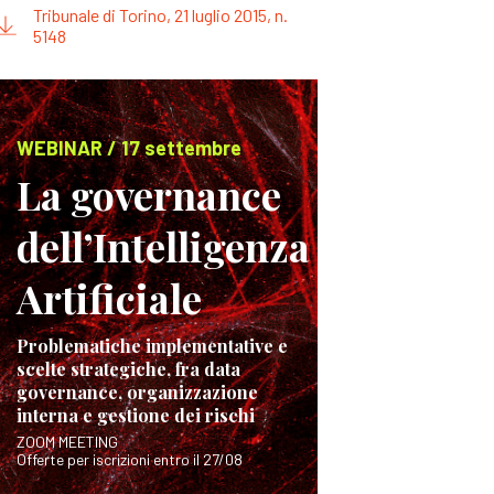
Tribunale di Torino, 21 luglio 2015, n.
5148
WEBINAR / 17 settembre
La governance
dell’Intelligenza
Artificiale
Problematiche implementative e
scelte strategiche, fra data
governance, organizzazione
interna e gestione dei rischi
ZOOM MEETING
Offerte per iscrizioni entro il 27/08