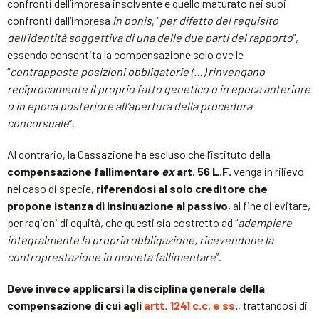
confronti dell’impresa insolvente e quello maturato nei suoi
confronti dall’impresa
in bonis
, “
per difetto del requisito
dell’identità soggettiva di una delle due parti del rapporto
”,
essendo consentita la compensazione solo ove le
“
contrapposte posizioni obbligatorie (…) rinvengano
reciprocamente il proprio fatto genetico o in epoca anteriore
o in epoca posteriore all’apertura della procedura
concorsuale
”.
Al contrario, la Cassazione ha escluso che l’istituto della
compensazione fallimentare
ex
art. 56 L.F.
venga in rilievo
nel caso di specie,
riferendosi al solo creditore che
propone istanza di insinuazione al passivo
, al fine di evitare,
per ragioni di equità, che questi sia costretto ad “
adempiere
integralmente la propria obbligazione, ricevendone la
controprestazione in moneta fallimentare
”.
Deve invece applicarsi la disciplina generale della
compensazione di cui agli
artt. 1241 c.c. e ss
.
, trattandosi di