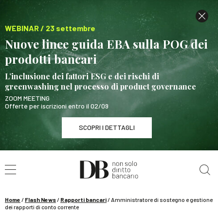
WEBINAR / 23 settembre
Nuove linee guida EBA sulla POG dei
prodotti bancari
L’inclusione dei fattori ESG e dei rischi di
greenwashing nel processo di product governance
ZOOM MEETING
Offerte per iscrizioni entro il 02/09
SCOPRI I DETTAGLI
Cerca nel sito
WEBINAR / 23 settembre
Nuove linee guida EBA sulla POG dei prodotti
bancari
Home
/
Flash News
/
Rapporti bancari
/
Amministratore di sostegno e gestione
SCOPRI I DETTAGLI
dei rapporti di conto corrente