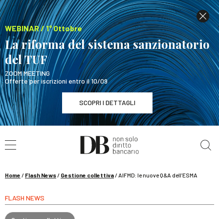
WEBINAR / 1° Ottobre
La riforma del sistema sanzionatorio
del TUF
ZOOM MEETING
Offerte per iscrizioni entro il 10/09
SCOPRI I DETTAGLI
Cerca nel sito
WEBINAR / 1° Ottobre
La riforma del sistema sanzionatorio del TUF
SCOPRI I DETTAGLI
Home
/
Flash News
/
Gestione collettiva
/
AIFMD: le nuove Q&A dell’ESMA
FLASH NEWS