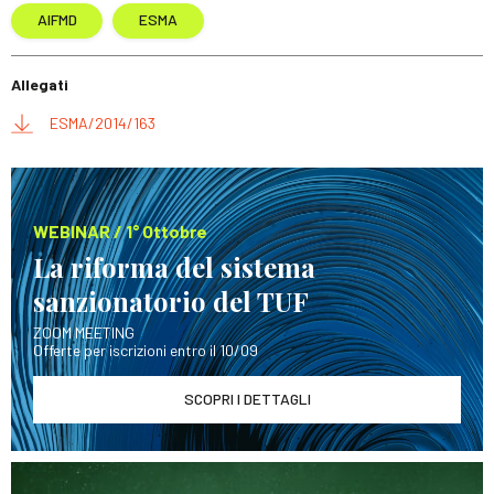
AIFMD
ESMA
Allegati
ESMA/2014/163
WEBINAR / 1° Ottobre
La riforma del sistema
sanzionatorio del TUF
ZOOM MEETING
Offerte per iscrizioni entro il 10/09
SCOPRI I DETTAGLI