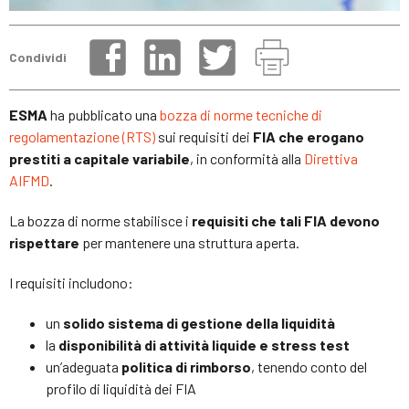
Condividi
ESMA
ha pubblicato una
bozza di norme tecniche di
regolamentazione (RTS)
sui requisiti dei
FIA che erogano
prestiti a capitale variabile
, in conformità alla
Direttiva
AIFMD
.
La bozza di norme stabilisce i
requisiti che tali FIA devono
rispettare
per mantenere una struttura aperta.
I requisiti includono:
un
solido sistema di gestione della liquidità
la
disponibilità di attività liquide e stress test
un’adeguata
politica di rimborso
, tenendo conto del
profilo di liquidità dei FIA