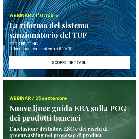
WEBINAR / 1° Ottobre
La riforma del sistema
sanzionatorio del TUF
ZOOM MEETING
Offerte per iscrizioni entro il 10/09
SCOPRI I DETTAGLI
WEBINAR / 23 settembre
Nuove linee guida EBA sulla POG
dei prodotti bancari
L’inclusione dei fattori ESG e dei rischi di
greenwashing nel processo di product