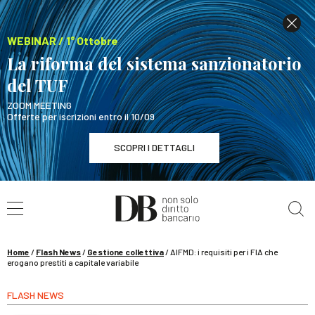
WEBINAR / 1° Ottobre
La riforma del sistema sanzionatorio
del TUF
ZOOM MEETING
Offerte per iscrizioni entro il 10/09
SCOPRI I DETTAGLI
Cerca nel sito
WEBINAR / 1° Ottobre
La riforma del sistema sanzionatorio del TUF
SCOPRI I DETTAGLI
Home
/
Flash News
/
Gestione collettiva
/
AIFMD: i requisiti per i FIA che
erogano prestiti a capitale variabile
FLASH NEWS