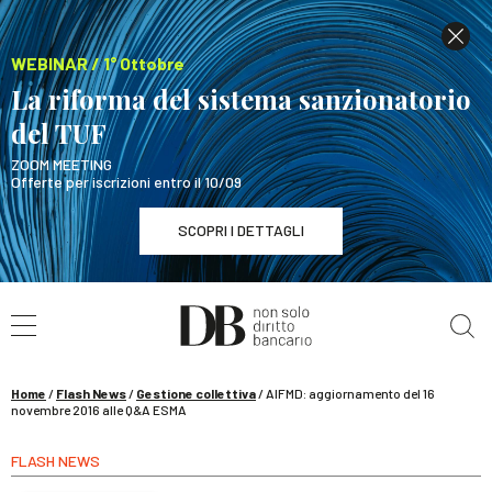
WEBINAR / 1° Ottobre
La riforma del sistema sanzionatorio
del TUF
ZOOM MEETING
Offerte per iscrizioni entro il 10/09
SCOPRI I DETTAGLI
Cerca nel sito
WEBINAR / 1° Ottobre
La riforma del sistema sanzionatorio del TUF
SCOPRI I DETTAGLI
Home
/
Flash News
/
Gestione collettiva
/
AIFMD: aggiornamento del 16
novembre 2016 alle Q&A ESMA
FLASH NEWS