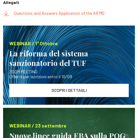
Allegati
Questions and Answers Application of the AIFMD
WEBINAR / 1° Ottobre
La riforma del sistema
sanzionatorio del TUF
ZOOM MEETING
Offerte per iscrizioni entro il 10/09
SCOPRI I DETTAGLI
WEBINAR / 23 settembre
Nuove linee guida EBA sulla POG